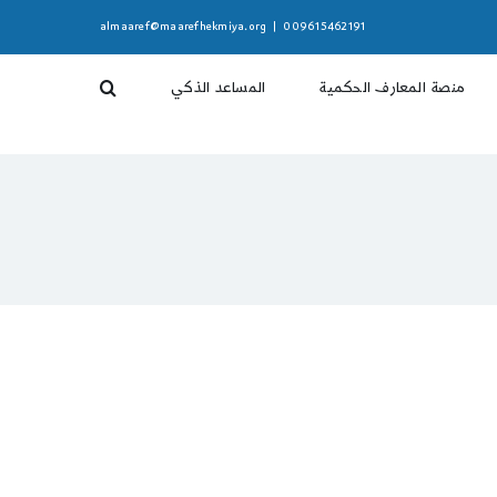
almaaref@maarefhekmiya.org
|
009615462191
منصة المعارف الحكمية
المساعد الذكي