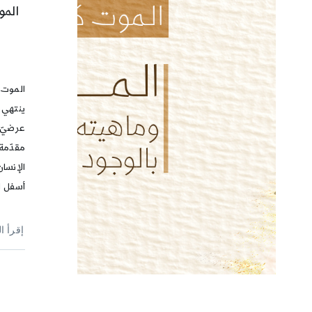
المو
الموت 
ينتهي م
عرضيّ،
مقدّمة
الإنسان
أسفل ا
إقرأ ا