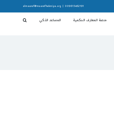
almaaref@maarefhekmiya.org
|
009615462191
منصة المعارف الحكمية
المساعد الذكي