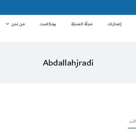
إصدارات
مجلّة المحجّة
بودكاست
من نحن
Abdallahjradi
لات