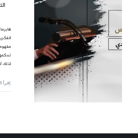
الت
هابرماس
الفكري
مفهوم 
تحكمها
لذلك لا
إقرأ ا