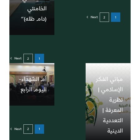
الخامنئي
Next
2
1
(دام ظله)”
Next
2
1
مباني الفكر
أم الشهداء-
الإسلامي |
اليوم الرابع
نظرية
المعرفة |
التعددية
Next
2
1
الدينية