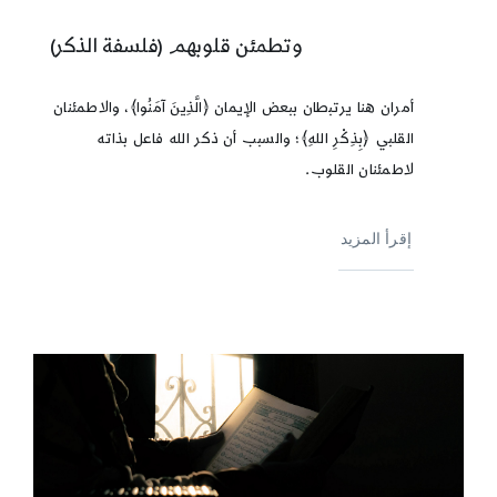
وتطمئن قلوبهم (فلسفة الذكر)
أمران هنا يرتبطان ببعض الإيمان ﴿الَّذِينَ آمَنُوا﴾، والاطمئنان
القلبي ﴿بِذِكْرِ اللهِ﴾؛ والسبب أن ذكر الله فاعل بذاته
لاطمئنان القلوب.
إقرأ المزيد