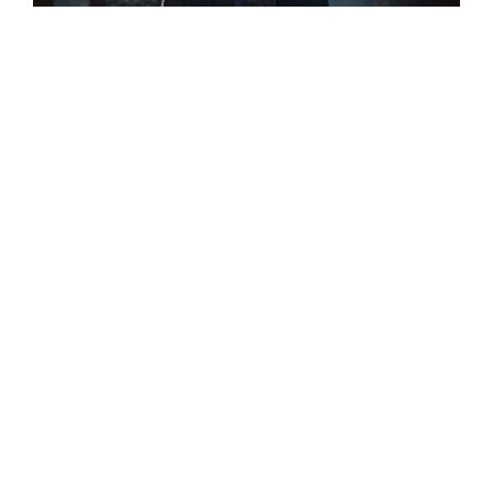
كتابات,مقالات
الفهم الديني… مداخل الثقافة والمحيط…
اليوم، وفي الوقت الذي نعيش فيه ضمن عالم تحكمه
الصيغ والاحتياجات، وتشكّل المساءلة والمراجعة النقدية
إقرأ المزيد