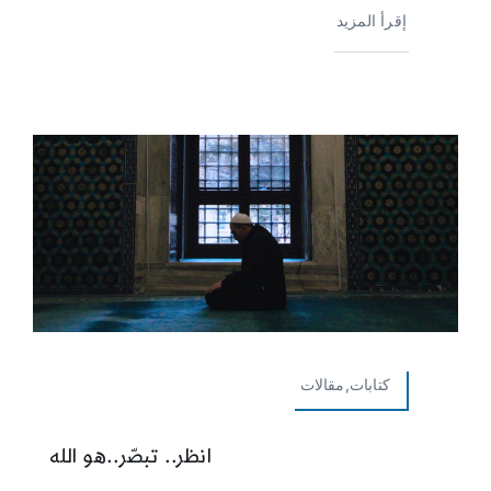
إقرأ المزيد
كتابات,مقالات
انظر.. تبصّر..هو الله