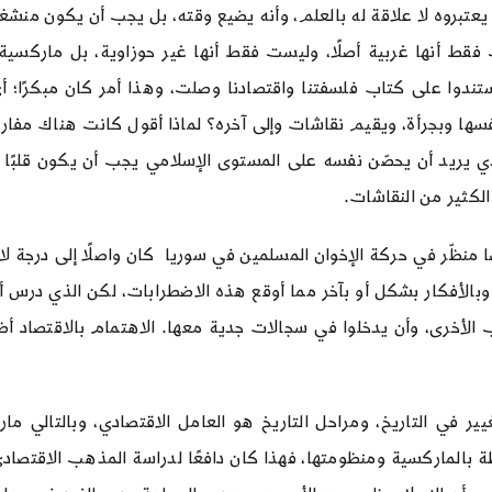
فًا يعتبروه لا علاقة له بالعلم، وأنه يضيع وقته، بل يجب أن يكون منشغ
ط أنها غربية أصلًا، وليست فقط أنها غير حوزاوية، بل ماركسية و
ندوا على كتاب فلسفتنا واقتصادنا وصلت، وهذا أمر كان مبكرًا؛ أي كا
 وبجرأة، ويقيم نقاشات وإلى آخره؟ لماذا أقول كانت هناك مفارقة
يريد أن يحصّن نفسه على المستوى الإسلامي يجب أن يكون قلبًا وقالبً
الكثير من النقاشات.
نظّر في حركة الإخوان المسلمين في سوريا كان واصلًا إلى درجة لا حا
 وبالأفكار بشكل أو بآخر مما أوقع هذه الاضطرابات، لكن الذي درس أ
ب الأخرى، وأن يدخلوا في سجالات جدية معها. الاهتمام بالاقتصاد أظ
غيير في التاريخ، ومراحل التاريخ هو العامل الاقتصادي، وبالتالي 
مرتبطة بالماركسية ومنظومتها، فهذا كان دافعًا لدراسة المذهب الاقتص