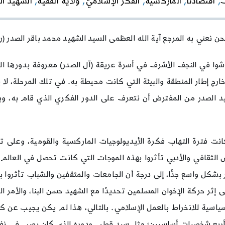
,
اقتصادنا
,
الماركسية
,
الفكر الإسلاميّ
,
ولاية الفقيه
,
الشهيد ال
الإسلامي
في
القرن
العشرين*
 نعني به المرجع آية الله العظمى السيد الشهيد محمد باقر الصدر (
وا في النجف الأشرف في أسرة عريقة (آل الصدر) معروفة بدورها العلم
رج إطار المنطقة والبيئة التي كانت محيطة به. في تلك المرحلة، لا
لشهيد الصدر من المفترض أن نتعرف على الدور الفكري الذي قام به، وب
ا كانت فترة التهاب فكرة الأيديولوجيات الماركسية والقومية، وعلى
الثقافي والأدبي تأثروا بهذه الموجات التي كانت تحصل في العالم 
كل واسع جدًّا، إلى درجة أن الجامعات والمثقفين والشباب تأثروا به
ثر حركة الإخوان المسلمين تحديدًا مع الشهيد حسن البنا، والأمر ال
سية للانخراط بالعمل الإسلامي. بالتالي، هذا لم يكن يجيب عن كثي
ث أو أربع شخصيات أساسيين؛ مثل سيد قطب ودوره الذي كان يصب في 