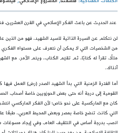
الكلمات المفتاحية:
فلسفتنا
,
المشروع الإسلامي
,
فيلسوف
عند الحديث عن باعث الفكر الإسلامي في القرن العشرين، فنحن
لن نتكلم عن السيرة الذاتية للسيد الشهيد، فهو من الذين عاش
من الشخصيات التي لا يمكن أن نتعرف على مستواه الفكري خا
مثلًا، تقرأ له كتابًا، ثم تقيّم الكتاب، ويتم الأمر. مع ا
آنذاك.
أما الفترة الزمنية التي بدأ الشهيد الصدر (رض) العمل فيه
القومية إلى درجة أنه حتى بعض الحوزويين خاصة أصحاب الحس 
كان مع الماركسية على نحو خاص؛ لأن الفكر الماركسي انتشر بش
التي كانت تنضج خاصة بمصر وبعض المحيط العربي، طبعًا على إ
انصب بدرجة أساس في التثقيف العام، وفي إيجاد مسوغات سيا
الثقافة الإسلامية. من بعد حسن البنا كان هناك دور لثلا