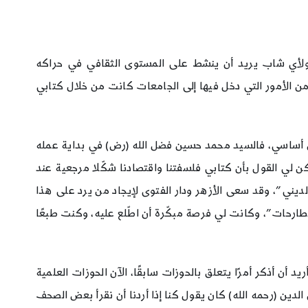
ية ولأي شاب يريد أن ينشط على المستوى الثقافي في حراكه
 من الأمور التي دخل فيها إلى الجامعات كانت من خلال كتابي
كل أساسي، فالسيد محمد حسين فضل الله (رض) في بداية عمله
ن لي القول بأن كتابي فلسفتنا واقتصادنا شكّلا مرجعية عند
ني”، وقد سعى الأزهر ودار الفتوى لإيجاد من يرد على هذا
مطارحات”، وكانت لي فرصة مبكّرة أن اطّلع عليه، وكنت طبعًا
ن أذكر أمرًا يتعلق بالحوزات سابقًا، الآن الحوزات العلمية
ين (رحمه الله) كان يقول كنا إذا أردنا أن نقرأ بعض الصحف