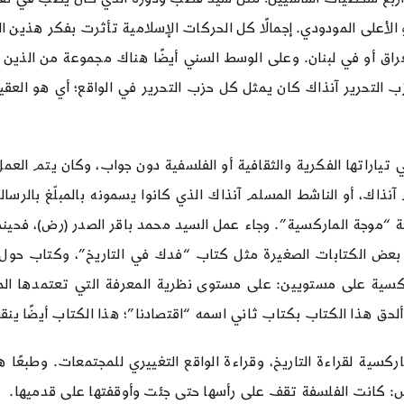
لأعلى المودودي. إجمالًا كل الحركات الإسلامية تأثرت بفكر هذين ا
ق أو في لبنان. وعلى الوسط السني أيضًا هناك مجموعة من الذين تأ
ب التحرير آنذاك كان يمثل كل حزب التحرير في الواقع؛ أي هو العقيد
ياراتها الفكرية والثقافية أو الفلسفية دون جواب، وكان يتم العمل
اك، أو الناشط المسلم آنذاك الذي كانوا يسمونه بالمبلّغ بالرسالة
ة “موجة الماركسية”. وجاء عمل السيد محمد باقر الصدر (رض)، فحينم
 له بعض الكتابات الصغيرة مثل كتاب “فدك في التاريخ”، وكتاب حول
ركسية على مستويين: على مستوى نظرية المعرفة التي تعتمدها المار
حق هذا الكتاب بكتاب ثاني اسمه “اقتصادنا”؛ هذا الكتاب أيضًا ين
لماركسية لقراءة التاريخ، وقراءة الواقع التغييري للمجتمعات. وطب
س: كانت الفلسفة تقف على رأسها حتى جئت وأوقفتها على قدميها.