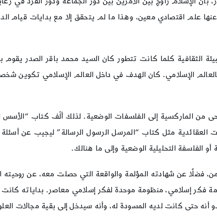
أن الإسلام زاوج بين الأمرين بين دور الجماعة ودور الفرد في رعاية
عنها علم اقتصادي معين، وهذا ما لم يتحقق إلا مع بدايات قيام الدول
بيئة الثقافية كلما كانت تتطور كان السيد محمد باقر الصدر يقوم بع
 بالعالم الإسلامي. كان الهدف في داخل العالم الإسلامي تكوين شخصية
حى من الماركسية إلى الفلسفات الوضعية. لذلك ألّف كتاب “الأسس ا
 العقائدية مثل كتاب “المرسل الرسول الرسالة” ليجيب عن أسئلة ي
أو الفلسفة التحليلية الوضعية وإلى ما هنالك.
ن، فضلًا عن شهادته المؤلمة والواقعة التي حصلت معه، عن روحيته الع
منظومة فكر إسلامي، منظومة موحدة لفكر إسلامي معاصر. بداياته كانت 
 أنه حتى كانت لديه المسودة له، وأنه سيدخل إلى بقية مجالات الع