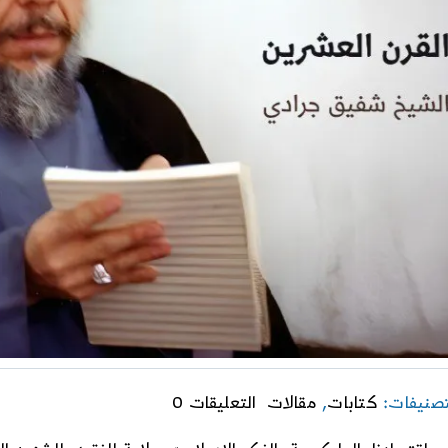
on
تصنيفات:
كتابات
,
مقالات
التعليقات 0
باعث
الفكر