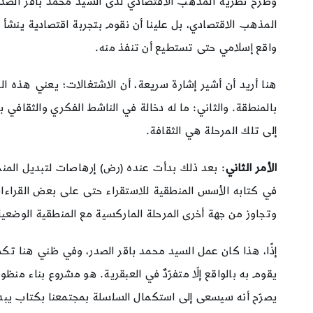
وطرح نظرية المذهب الاقتصادي لدى السيد محمد باقر الصدر، ب
المذهب الاقتصادي، بل علينا أن نقوم بتجربة اقتصادية ينشأ 
واقع إسلامي حتى تستطيع أن تنفذ منه.
هنا أريد أن أشير إشارة سريعة، أن الاشتغالات؛ يعني هذه ال
بالمنطقة. والثاني: ما له دخالة في الناشط الفكري والثقافي
إلى تلك المرحلة هي الثقافة.
الأمر الثاني
: بعد ذلك بدأت عنده (رض) إرهاصات لتبديل المن
في كتابه الأسس المنطقية للاستقراء حتى على بعض القراءات
وتجاوز من جهة أخرى المرحلة الماركسية مع المنطقية الوضعية 
إذًا، هذا كان عمل السيد محمد باقر الصدر، وفي ظني هنا تكم
يقوم به بالواقع إلّا متفرّدٌ في العبقرية. هو مشروع بناء 
يصرّح أنه سيسعى إلى استكمال السلسلة بمجتمعنا بكتاب يبدو