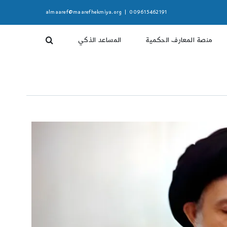
almaaref@maarefhekmiya.org
|
009615462191
منصة المعارف الحكمية
المساعد الذكي