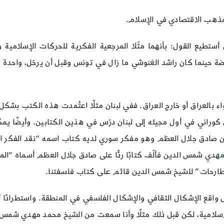
ذهب الاقتصادي في الإسلام.
 أستطيع القول: بأنهما مثّلا المرجعية الفكرية للحركات الإسلام
نهضة حينما كان راشد الغنوشي ما زال في تونس وقبل أن يرحّل، واحدة
اء بالعراق أو خارج العراق. ففي لبنان مثلًا اعتُمدت هذه الكتب بش
كوراني في أول مجيئه إلى لبنان درّس في هذين الكتابين. وأيضًا يمك
ن صادق جلال العظم وهو مفكر سوري لديه كتاب اسمه “نقد الفكر الدي
 مهدي شمس الدين فألّف كتابًا ردًّا على صادق جلال العظم أسماه “ال
مطارحات” للشيخ شمس الدين قائم على كتاب فلسفتنا.
قع الإشكال الثقافي والإشكال الفلسفي في المنطقة. واستطرادًا أريد أ
لإسلامية، لكن قبل ذلك مثلًا وأنا سمعت من الشيخ محمد مهدي شمس الد