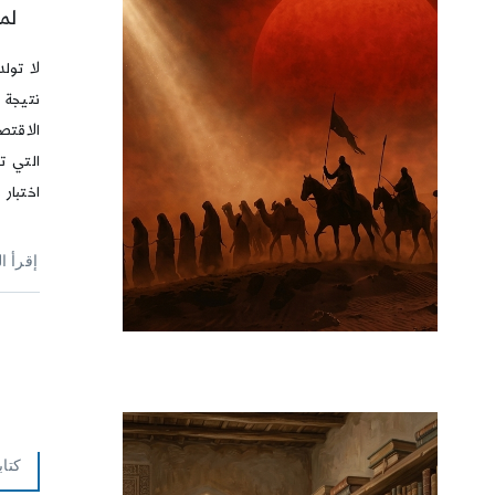
لما
لا تولد
نتيجة 
الاقتص
التي ت
اختبار
إقرأ ا
كتاب