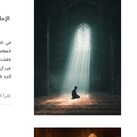
الإم
في تار
المعاص
ناقشت 
غير أن 
أثاره 
إقرأ ا