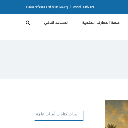
almaaref@maarefhekmiya.org
|
009615462191
منصة المعارف الحكمية
المساعد الذكي
أبحاث,كتابات,أبحاث عامّة