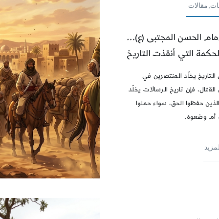
ات,مقالات
إمام الحسن المجتبى (ع)…
لحكمة التي أنقذت التاريخ
 التاريخ يخلّد المنتصرين في
القتال، فإن تاريخ الرسالات يخلّد
الذين حفظوا الحق، سواء حملوا
أم وضعوه.
لمزيد