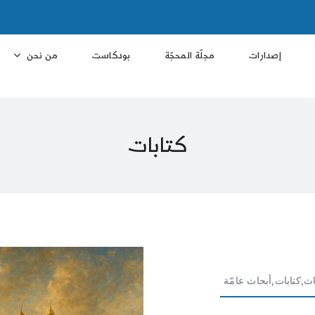
إصدارات
مجلّة المحجّة
بودكاست
من نحن
كتابات
ث,كتابات,أبحاث عامّة