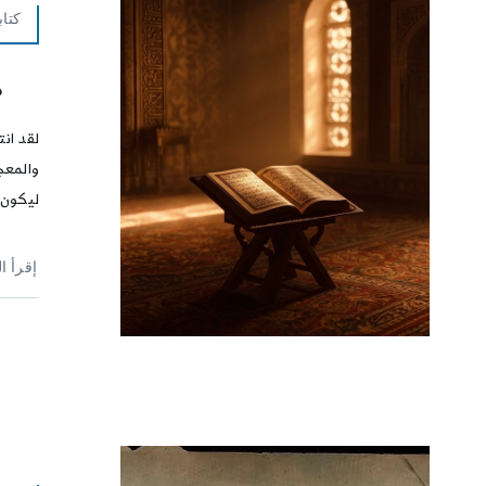
كتاب
م
لقد انت
والمعجز
ليكون 
إقرأ ا