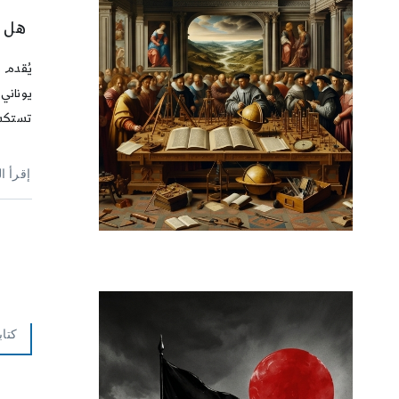
هل م
يُقدم 
يوناني
تستكشف
إقرأ ا
كتاب
ع