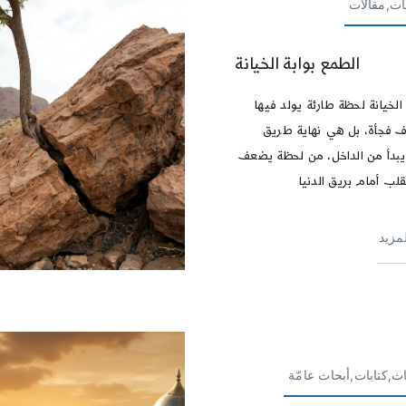
ات,مقالات
الطمع بوابة الخيانة
لخيانة لحظة طارئة يولد فيها
اف فجأة، بل هي نهاية طريق
بدأ من الداخل، من لحظة يضعف
قلب أمام بريق الدنيا
لمزيد
ث,كتابات,أبحاث عامّة