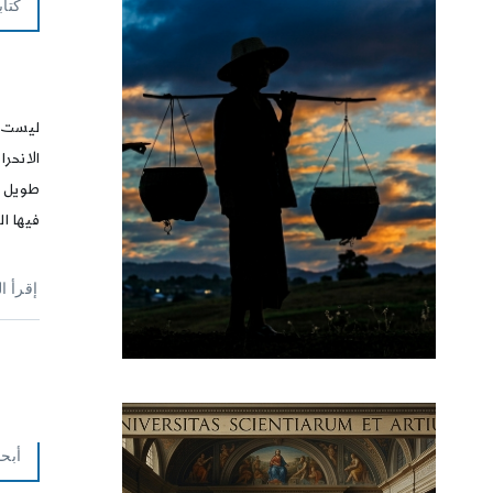
كتاب
ليست ا
الانحر
طويل ي
فيها ال
إقرأ ا
أبحا