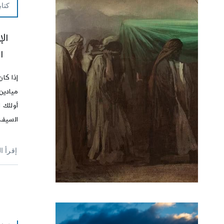
كتاب
ال
ا
إذا كان
ميادين 
أولئك 
السيف 
إقرأ ا