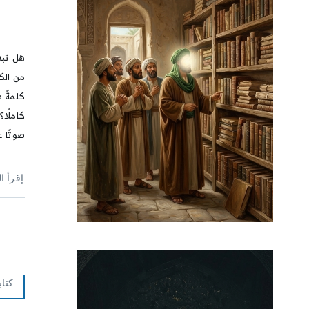
هل تبد
من الك
كلمةً 
كاملًا
صوتًا عا
إقرأ ا
كتا