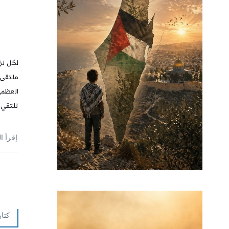
ف
لكل نز
ملتقى 
العظمى
تلتقي ف
إقرأ ا
كتاب