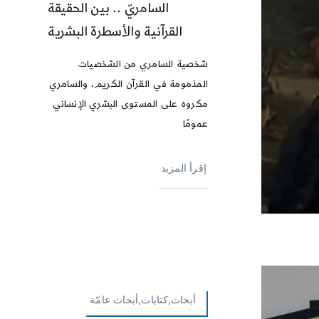
السامريّ .. بين الحقيقة
القرآنية والأسطرة البشرية
شخصية السامري من الشخصيات
المذمومة في القرآن الكريم، والسامري
مكروه على المستوى البشري الإنساني
عمومًا
إقرأ المزيد
أبحاث,كتابات,أبحاث عامّة