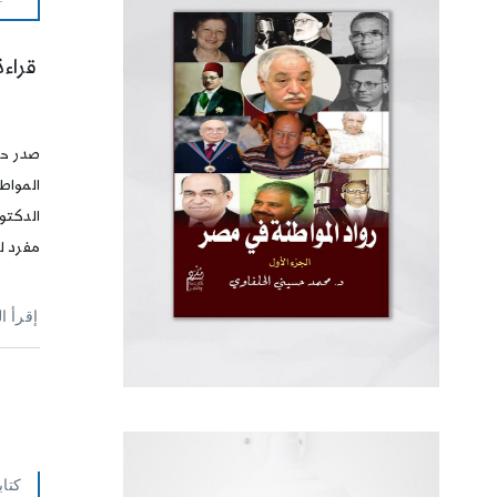
قراءة
صدر حدي
المواط
الدكتو
مفرد ل
إقرأ ا
كتا