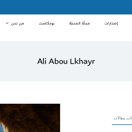
إصدارات
مجلّة المحجّة
بودكاست
من نحن
Ali Abou Lkhayr
ات,مقالات