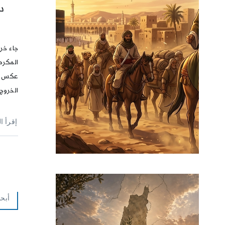
د
جاء خر
المكرم
عكس ال
الخروج 
إقرأ ا
أبحا