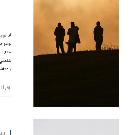
لا توجد
وهو ما 
فعلى س
كلمتي 
وعطشا
إقرأ ا
كتاب