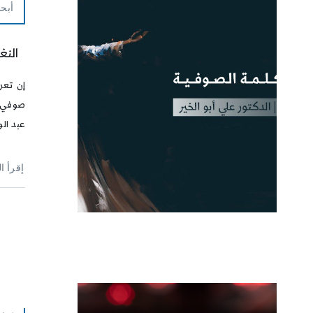
أبحا
النغ
إن تعر
صوفي ي
عبد الو
إقرأ ا