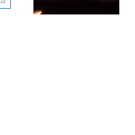
كتاب
فل
إن الك
الكتابة
كربلاء،
وثيق ب
إقرأ ا