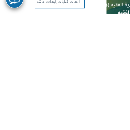
أبحاث,كتابات,أبحاث عامّة
الانتظار الثوري والشورى في
ولاية الفقيه (4)
من أجل التعرف على حقيقة ولاية
الفقيه، وكيف أنها تقترب من النبوي
في الحكم وإقامة العدل، وأنها تشمل
الشورى بمعالمها الرسالية ومفاهيمها
المعاصرة أيضًا
إقرأ المزيد