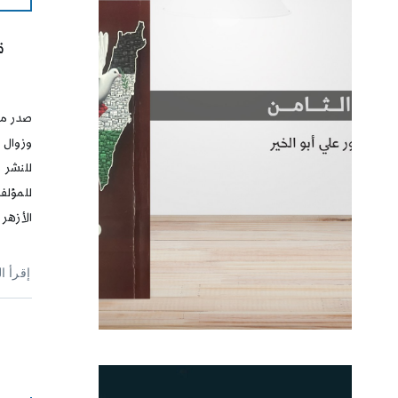
ق
صدر مؤخ
وزوال 
للنشر 
للمؤلف
الأزهر
إقرأ ا