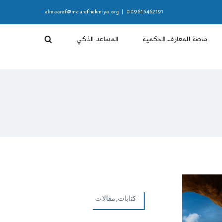
almaaref@maarefhekmiya.org
|
009615462191
منصة المعارف الحكمية
المساعد الذكي
كتابات,مقالات