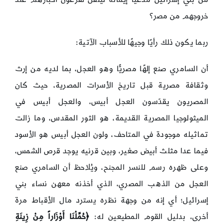
خروجهم من مصر؟
ربما يكون ذلك رأيًا وجيهًا للأسباب الآتية:
أن السامري صنع إلهًا مصريًّا وهو العجل، بما لديه من إرث
وثقافة مصرية قبل تاريخ الأسرات المصرية، حيث كان
المصريون يقدّسون العجل أبيس، والعجل أبيس في
الميثولوجيا المصرية القديمة، هو الثور المقدس، وما زالت
تماثيله موجودة في المتاحف، ولون العجل أبيس هو الأسود
فيما عدا مثلث أبيض صغير، وبين قرنيه يوجد قرص الشمس،
وعلى ظهره رسم للنسر المجنح، ويُلاحظ أن السامري صنع
العجل من الذهب المصري، الذي أخذنه معهن نساء بني
إسرائيل؛ أي إنه من وجهة نظره يسترد مال الأقباط مرة
أخرى، بدليل القوم المطيعين له:
﴿
حُمِّلْنَا أَوْزَاراً مِنْ زِينَةِ