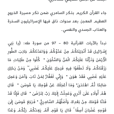
جاء القرآن الكريم بذكر السامري ضمن ذكر مسيرة الخروج
العظيم المعجز، بعد سنوات ذاق فيها الإسرائيليون السخرة
والعذاب الجسدي والنفسي.
نبدأ بالآيات القرآنية 80 – 97 من سورة طه: ﴿يا بَنِي
إِسْرَائِيلَ قَدْ أَنْجَيْنَاكُمْ مِنْ عَدُوِّكُمْ وَوَاعَدْنَاكُمْ جَانِبَ الطُّورِ
الْأَيْمَنَ وَنَزَّلْنَا عَلَيْكُمُ الْمَنَّ وَالسَّلْوَىٰ * كُلُوا مِنْ طَيِّبَاتِ مَا
رَزَقْنَاكُمْ وَلَا تَطْغَوْا فِيهِ فَيَحِلَّ عَلَيْكُمْ غَضَبِي ۖ وَمَنْ يَحْلِلْ
عَلَيْهِ غَضَبِي فَقَدْ هَوَىٰ * وَإِنِّي لَغَفَّارٌ لِمَنْ تَابَ وَآمَنَ وَعَمِلَ
صَالِحًا ثُمَّ اهْتَدَىٰ* وَمَا أَعْجَلَكَ عَنْ قَوْمِكَ يَا مُوسَىٰ * قَالَ
هُمْ أُولَاءِ عَلَىٰ أَثَرِي وَعَجِلْتُ إِلَيْكَ رَبِّ لِتَرْضَىٰ * قَالَ فَإِنَّا قَدْ
فَتَنَّا قَوْمَكَ مِنْ بَعْدِكَ وَأَضَلَّهُمُ السَّامِرِيُّ * فَرَجَعَ مُوسَىٰ إِلَىٰ
قَوْمِهِ غَضْبَانَ أَسِفًا ۚ قَالَ يَا قَوْمِ أَلَمْ يَعِدْكُمْ رَبُّكُمْ وَعْدًا