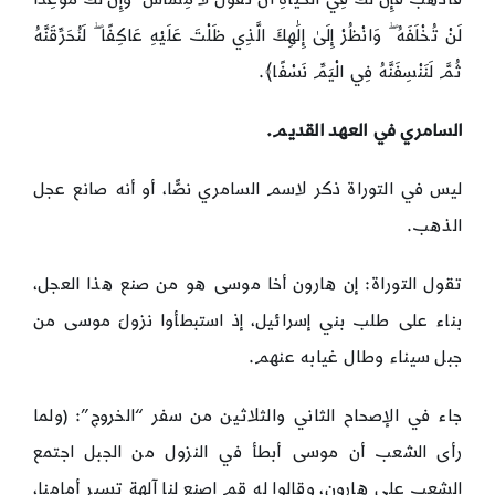
لَنْ تُخْلَفَهُ ۖ وَانْظُرْ إِلَىٰ إِلَٰهِكَ الَّذِي ظَلْتَ عَلَيْهِ عَاكِفًا ۖ لَنُحَرِّقَنَّهُ
ثُمَّ لَنَنْسِفَنَّهُ فِي الْيَمِّ نَسْفًا﴾.
السامري في العهد القديم.
ليس في التوراة ذكر لاسم السامري نصًّا، أو أنه صانع عجل
الذهب.
تقول التوراة: إن هارون أخا موسى هو من صنع هذا العجل،
بناء على طلب بني إسرائيل، إذ استبطأوا نزولَ موسى من
جبل سيناء وطال غيابه عنهم.
جاء في الإصحاح الثاني والثلاثين من سفر “الخروج”: (ولما
رأى الشعب أن موسى أبطأ في النزول من الجبل اجتمع
الشعب على هارون، وقالوا له قم اصنع لنا آلهة تسير أمامنا،