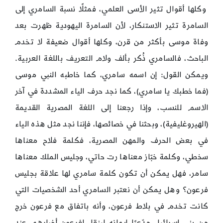
وكلها أقوال تثير الأسى العلمي، فمثلًا نسبة السامري إلى
السامرة تثير الاستنكار، لأن السامرة اليهودية ظهرت بعد
وفاة موسى بأكثر من قرن، وكلها أقوال ضعيفة لا تخدم
الباحث، فالسامري ذُكر بألف ولام التعريف باللغة العربية.
ويمكن القول: إن اسمه سامري، كما خاطبه النبي موسى
(فما خطبك يا سامري)، كما نجد حرف الياء المشددة في آخر
الاسم للنسب، وإذا رجعنا إلى اللغة المصرية القديمة
(الهيروغليفية)، وبحثنا في خصائصها، فإننا نجد مثل هذه الياء
في بعض الحرف والمهن المصرية، فكلمة فلاح معناها
سخطي، وكلمة خبّاز معناها رت حاتي، وجليس الملك معناها
سامر، فهل يمكن أن تكون كلمة سامري لها علاقة بجليس
فرعون؟ وهل يمكن أن نعتبر السامري أحد الشخصيات التي
كانت تخدم في بلاط فرعون، وأنه باتفاق مع فرعون خرج
من بني إسرائيل مدّعيًا إيمانه لينقل لفرعون أخبارهم عند