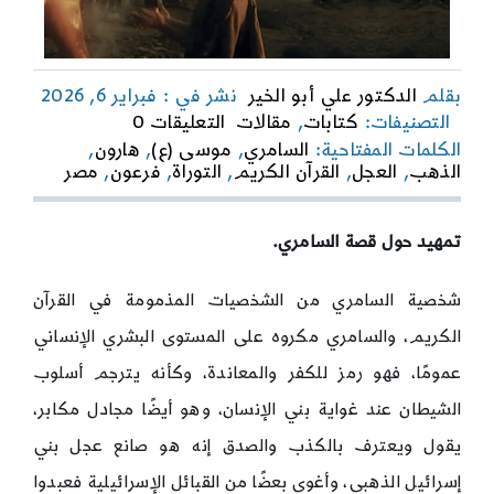
بقلم
الدكتور علي أبو الخير
نشر في : فبراير 6, 2026
on
التصنيفات:
كتابات
,
مقالات
التعليقات 0
السامريّ
الكلمات المفتاحية:
السامري
,
موسى (ع)
,
هارون
,
..
الذهب
,
العجل
,
القرآن الكريم
,
التوراة
,
فرعون
,
مصر
بين
الحقيقة
القرآنية
تمهيد حول قصة السامري.
والأسطرة
البشرية
شخصية السامري من الشخصيات المذمومة في القرآن
الكريم، والسامري مكروه على المستوى البشري الإنساني
عمومًا، فهو رمز للكفر والمعاندة، وكأنه يترجم أسلوب
الشيطان عند غواية بني الإنسان، وهو أيضًا مجادل مكابر،
يقول ويعترف بالكذب والصدق إنه هو صانع عجل بني
إسرائيل الذهبي، وأغوى بعضًا من القبائل الإسرائيلية فعبدوا