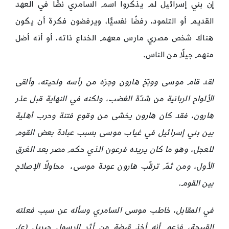
إن بني إسرائيل لم يذكروا اسم السامري نصًّا في العهد
القديم أو التلمود، رفضًا نفسيًّا، ويرفضون فكرة أن يكون
هناك شخص مصري مارس معهم الخداع ذاته، أو أنه أضل
منهم جيلًا من الناس.
لقد قام موسى ووبّخ هارون وجرّه من رأسه ولحيته، وألقى
الألواح الربانية من شدّة الغضب، ولكنه في النهاية قبل عذر
هارون، فقد كان هارون يخشى من وقوع فتنة وحرب أهلية
بين بني إسرائيل في غياب موسى بسبب عبادة بعض القوم
للعجل، وهو ما كان يريده فرعون الذي حكم مصر بعد الغرق
الأول، ومن ثمّ ترقّب هارون عودة موسى، محاولًا الإصلاح
بين القوم.
في المقابل، خاطب موسى السامري وسأله عن سبب فعلته
القبيحة، فزعم أنه أخذ قبضة من أثر الرسول جبريل (ع)،