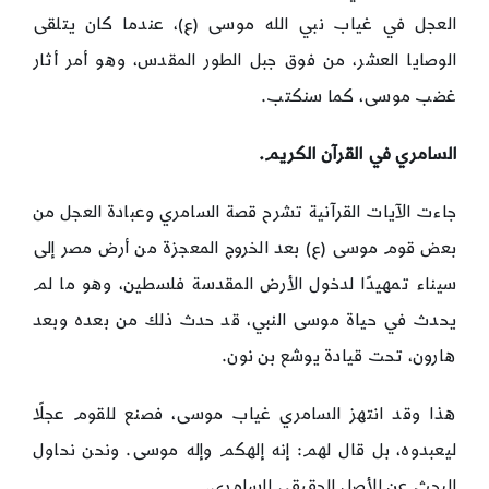
العجل في غياب نبي الله موسى (ع)، عندما كان يتلقى
الوصايا العشر، من فوق جبل الطور المقدس، وهو أمر أثار
غضب موسى، كما سنكتب.
السامري في القرآن الكريم.
جاءت الآيات القرآنية تشرح قصة السامري وعبادة العجل من
بعض قوم موسى (ع) بعد الخروج المعجزة من أرض مصر إلى
سيناء تمهيدًا لدخول الأرض المقدسة فلسطين، وهو ما لم
يحدث في حياة موسى النبي، قد حدث ذلك من بعده وبعد
هارون، تحت قيادة يوشع بن نون.
هذا وقد انتهز السامري غياب موسى، فصنع للقوم عجلًا
ليعبدوه، بل قال لهم: إنه إلهكم وإله موسى. ونحن نحاول
البحث عن الأصل الحقيقي للسامري.