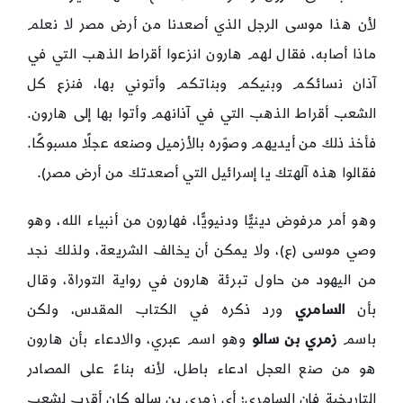
لأن هذا موسى الرجل الذي أصعدنا من أرض مصر لا نعلم
ماذا أصابه، فقال لهم هارون انزعوا أقراط الذهب التي في
آذان نسائكم وبنيكم وبناتكم وأتوني بها، فنزع كل
الشعب أقراط الذهب التي في آذانهم وأتوا بها إلى هارون.
فأخذ ذلك من أيديهم وصوّره بالأزميل وصنعه عجلًا مسبوكًا.
فقالوا هذه آلهتك يا إسرائيل التي أصعدتك من أرض مصر).
وهو أمر مرفوض دينيًّا ودنيويًّا، فهارون من أنبياء الله، وهو
وصي موسى (ع)، ولا يمكن أن يخالف الشريعة، ولذلك نجد
من اليهود من حاول تبرئة هارون في رواية التوراة، وقال
بأن
السامري
ورد ذكره في الكتاب المقدس، ولكن
باسم
زمري بن سالو
وهو اسم عبري، والادعاء بأن هارون
هو من صنع العجل ادعاء باطل، لأنه بناءً على المصادر
التاريخية فإن السامري؛ أي زمري بن سالو كان أقرب لشعب