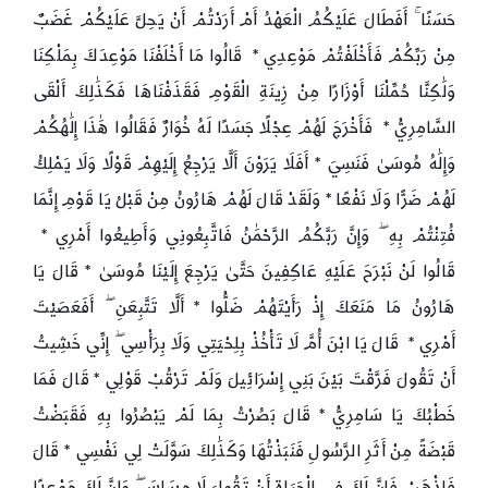
حَسَنًا ۚ أَفَطَالَ عَلَيْكُمُ الْعَهْدُ أَمْ أَرَدْتُمْ أَنْ يَحِلَّ عَلَيْكُمْ غَضَبٌ
مِنْ رَبِّكُمْ فَأَخْلَفْتُمْ مَوْعِدِي * قَالُوا مَا أَخْلَفْنَا مَوْعِدَكَ بِمَلْكِنَا
وَلَٰكِنَّا حُمِّلْنَا أَوْزَارًا مِنْ زِينَةِ الْقَوْمِ فَقَذَفْنَاهَا فَكَذَٰلِكَ أَلْقَى
السَّامِرِيُّ * فَأَخْرَجَ لَهُمْ عِجْلًا جَسَدًا لَهُ خُوَارٌ فَقَالُوا هَٰذَا إِلَٰهُكُمْ
وَإِلَٰهُ مُوسَىٰ فَنَسِيَ * أَفَلَا يَرَوْنَ أَلَّا يَرْجِعُ إِلَيْهِمْ قَوْلًا وَلَا يَمْلِكُ
لَهُمْ ضَرًّا وَلَا نَفْعًا * وَلَقَدْ قَالَ لَهُمْ هَارُونُ مِنْ قَبْلُ يَا قَوْمِ إِنَّمَا
فُتِنْتُمْ بِهِ ۖ وَإِنَّ رَبَّكُمُ الرَّحْمَٰنُ فَاتَّبِعُونِي وَأَطِيعُوا أَمْرِي *
قَالُوا لَنْ نَبْرَحَ عَلَيْهِ عَاكِفِينَ حَتَّىٰ يَرْجِعَ إِلَيْنَا مُوسَىٰ * قَالَ يَا
هَارُونُ مَا مَنَعَكَ إِذْ رَأَيْتَهُمْ ضَلُّوا * أَلَّا تَتَّبِعَنِ ۖ أَفَعَصَيْتَ
أَمْرِي * قَالَ يَا ابْنَ أُمَّ لَا تَأْخُذْ بِلِحْيَتِي وَلَا بِرَأْسِي ۖ إِنِّي خَشِيتُ
أَنْ تَقُولَ فَرَّقْتَ بَيْنَ بَنِي إِسْرَائِيلَ وَلَمْ تَرْقُبْ قَوْلِي * قَالَ فَمَا
خَطْبُكَ يَا سَامِرِيُّ * قَالَ بَصُرْتُ بِمَا لَمْ يَبْصُرُوا بِهِ فَقَبَضْتُ
قَبْضَةً مِنْ أَثَرِ الرَّسُولِ فَنَبَذْتُهَا وَكَذَٰلِكَ سَوَّلَتْ لِي نَفْسِي * قَالَ
فَاذْهَبْ فَإِنَّ لَكَ فِي الْحَيَاةِ أَنْ تَقُولَ لَا مِسَاسَ ۖ وَإِنَّ لَكَ مَوْعِدًا