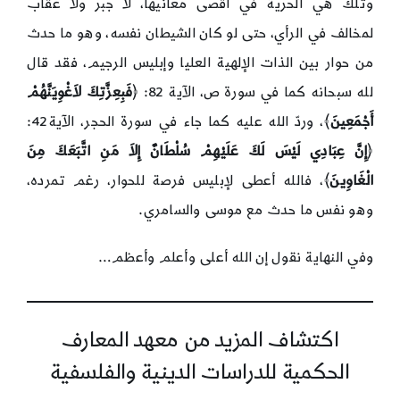
وتلك هي الحرية في أقصى معانيها، لا جبر ولا عقاب
لمخالف في الرأي، حتى لو كان الشيطان نفسه، وهو ما حدث
من حوار بين الذات الإلهية العليا وإبليس الرجيم، فقد قال
لله سبحانه كما في سورة ص، الآية 82: ﴿
فَبِعِزَّتِكَ لاَغْوِيَنَّهُمْ
أَجْمَعِينَ
﴾، وردّ الله عليه كما جاء في سورة الحجر، الآية42:
﴿
إِنَّ عِبَادِي لَيْسَ لَكَ عَلَيْهِمْ سُلْطَانٌ إِلاَ مَنِ اتَّبَعَكَ مِنَ
الْغَاوِينَ
﴾، فالله أعطى لإبليس فرصة للحوار، رغم تمرده،
وهو نفس ما حدث مع موسى والسامري.
وفي النهاية نقول إن الله أعلى وأعلم وأعظم…
اكتشاف المزيد من معهد المعارف
الحكمية للدراسات الدينية والفلسفية