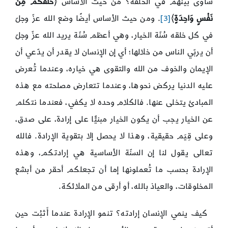
ساوى بينهم في الخلقة؟ من حيث الأساس ﴿
خَلَقَكُمْ مِنْ
نَفْسٍ وَاحِدَةٍ
﴾
[3]
. ومن حيث الأساس أيضًا وضع الله عزّ وجلّ
في كل خلقه سُنّة الخيار، وهي أعظم سُنّة يريد الله عزّ وجلّ
أن يربّي الناس من خلالها؛ أي إن الإنسان لا يقدر أن يدّعي أن
الإيمان والخوف من الله والتقوى هي خياره، وعندما تُعرض
عليه الدنيا يركض نحوها، وعندما تتعارض مصلحته مع هذه
المبادئ يتخلى عنها. فالكلام وحده لا يكفي، فعندما نتكلم
عن الخيار يجب أن يكون الخيار مبنيًّا على إرادة، على صدق،
وعلى قِيَم حقيقية، وهذا لا يحصل إلا بتقوية الإرادة. فالله
تعالى يقول لنا إن السنّة الأساسية هي إرادتكم، وهذه
الإرادة بحسب ما تُعملونها إما أن تجعلكم أحقر من أبشع
المخلوقات، والعياذ بالله، أو أرقى من الملائكة.
كيف ينمي الإنسان إرادته؟ تنمو الإرادة عندما أَثبُت حين