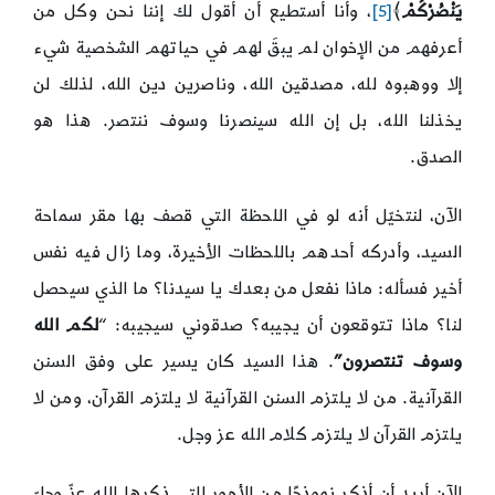
يَنْصُرْكُمْ
﴾
[5]
، وأنا أستطيع أن أقول لك إننا نحن وكل من
أعرفهم من الإخوان لم يبقَ لهم في حياتهم الشخصية شيء
إلا ووهبوه لله، مصدقين الله، وناصرين دين الله، لذلك لن
يخذلنا الله، بل إن الله سينصرنا وسوف ننتصر. هذا هو
الصدق.
الآن، لنتخيّل أنه لو في اللحظة التي قصف بها مقر سماحة
السيد، وأدركه أحدهم باللحظات الأخيرة، وما زال فيه نفس
أخير فسأله: ماذا نفعل من بعدك يا سيدنا؟ ما الذي سيحصل
لنا؟ ماذا تتوقعون أن يجيبه؟ صدقوني سيجيبه: “
لكم الله
وسوف
تنتصرون”
. هذا السيد كان يسير على وفق السنن
القرآنية. من لا يلتزم السنن القرآنية لا يلتزم القرآن، ومن لا
يلتزم القرآن لا يلتزم كلام الله عز وجل.
الآن أريد أن أذكر نموذجًا من الأمور التي ذكرها الله عزّ وجلّ