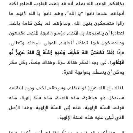
يخلفكم الوعد، الله يعلم أنه قد بلغت القلوب الحناجر لكنه
أنجاهم عندما نادوا “يا الله”، وهم نادوا يا الله لأنهم ما
زالوا متمسكين بدين الله. ونداؤهم لم يكن كلمة بالفم
اعتادوا أن يلفظوها، بل لأنهم مؤمنون فيها، لأنهم مقتنعون
ومتمسكون فيها تمامًا، أنجاهم المولى سبحانه وتعالى.
فإذًا ﴿
فَلاَ تَحْسَبَنَّ اللهَ مُخْلِفَ وَعْدِهِ رُسُلَهُ إِنَّ اللهَ عَزِيزٌ ذُو
انْتِقَامٍ
﴾. في وجه المكر هناك عزة، وهناك مِنعة، وكل مكر
يمكن أن يتحطّم بمواجهة العزة.
لذلك، إن الله عزيز ذو انتقام، وسينتقم لكم، وحين انتقامه
سيتدخل هو مباشرة، هذه قاعدة، هذه سنّة إلهية، هذه
قواعد السنّة الإلهية، هذه بُنى السنّة الإلهية، وهذا الأصل
الذي تُبنى عليه هذه السنة الإلهية.