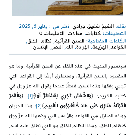
بقلم
الشيخ شفيق جرادي
نشر في : يناير 6, 2025
on
التصنيفات:
كتابات
,
مقالات
التعليقات 0
السنن
الكلمات المفتاحية:
السنن القرآنية
,
نظام الخلق
,
القرآنية*
القواعد
,
الهزيمة
,
الإرادة
,
الله
,
النصر
,
الإنسان
سيتمحور الحديث في هذه اللقاء عن السنن القرآنية، وما هو
المقصود بالسنن القرآنية، وسنتطرق أيضًا إلى القواعد التي
تجري وفقها هذه السنن. فمثلًا عندما يقول الله عز وجل في
كتابه الكريم: ﴿
وَالشَّمْسُ تَجْرِي لِمُسْتَقَرٍّ لَهَا
﴾
[1]
، ﴿
وَالْقَمَرَ
قَدَّرْنَاهُ مَنَازِلَ حَتَّى عَادَ كَالْعُرْجُونِ الْقَدِيمِ
﴾
[2]
؛ هذا الجريان
وهذه المنازل هي القواعد والأسس التي وضعها الله عزّ وجلّ
كنظام للخلق. وهذا النظام للخلق هو الذي نطلق عليه اسم