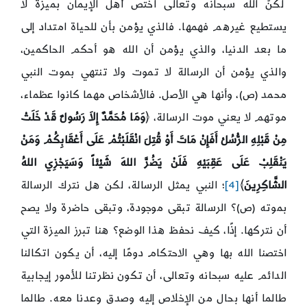
لكنّ الله سبحانه وتعالى اختص أهل الإيمان بميزة لا
يستطيع غيرهم فهمها. فالذي يؤمن بأن للحياة امتداد إلى
ما بعد الدنيا، والذي يؤمن أن الله هو أحكم الحاكمين،
والذي يؤمن أن الرسالة لا تموت ولا تنتهي بموت النبي
محمد (ص)، وأنها هي الأصل. فالأشخاص مهما كانوا عظماء،
موتهم لا يعني موت الرسالة، ﴿
وَمَا مُحَمَّدٌ إِلاَ رَسُولٌ قَدْ خَلَتْ
مِنْ قَبْلِهِ الرُّسُلُ أَفَإِنْ مَاتَ أَوْ قُتِلَ انْقَلَبْتُمْ عَلَى أَعْقَابِكُمْ وَمَنْ
يَنْقَلِبْ عَلَى عَقِبَيْهِ فَلَنْ يَضُرَّ اللهَ شَيْئاً وَسَيَجْزِي اللهُ
الشَّاكِرِينَ
﴾
[4]
؛ النبي يمثل الرسالة، لكن هل نترك الرسالة
بموته (ص)؟ الرسالة تبقى موجودة، وتبقى حاضرة ولا يصح
أن نتركها. إذًا، كيف نحفظ هذا الوضع؟ هنا تبرز الميزة التي
اختصنا الله بها وهي الاحتكام دومًا إليه، أن يكون اتكالنا
الدائم عليه سبحانه وتعالى، أن تكون نظرتنا للأمور إيجابية
طالما أنها بحال من الإخلاص إليه وصدق وعدنا معه. طالما