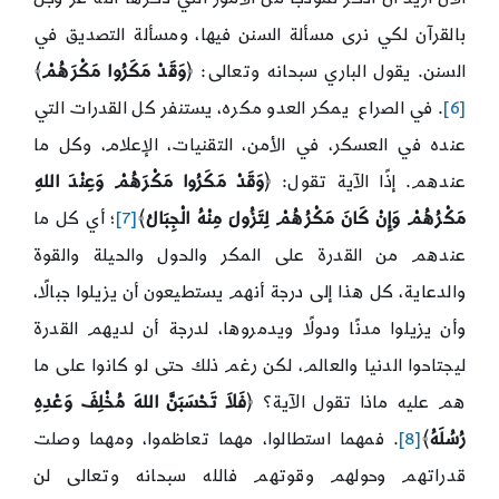
بالقرآن لكي نرى مسألة السنن فيها، ومسألة التصديق في
السنن. يقول الباري سبحانه وتعالى: ﴿
وَقَدْ مَكَرُوا مَكْرَهُمْ
﴾
[6]
. في الصراع يمكر العدو مكره، يستنفر كل القدرات التي
عنده في العسكر، في الأمن، التقنيات، الإعلام، وكل ما
عندهم. إذًا الآية تقول: ﴿
وَقَدْ مَكَرُوا مَكْرَهُمْ وَعِنْدَ اللهِ
مَكْرُهُمْ وَإِنْ كَانَ مَكْرُهُمْ لِتَزُولَ مِنْهُ الْجِبَالُ
﴾
[7]
؛ أي كل ما
عندهم من القدرة على المكر والحول والحيلة والقوة
والدعاية، كل هذا إلى درجة أنهم يستطيعون أن يزيلوا جبالًا،
وأن يزيلوا مدنًا ودولًا ويدمروها، لدرجة أن لديهم القدرة
ليجتاحوا الدنيا والعالم، لكن رغم ذلك حتى لو كانوا على ما
هم عليه ماذا تقول الآية؟ ﴿
فَلاَ تَحْسَبَنَّ اللهَ مُخْلِفَ وَعْدِهِ
رُسُلَهُ
﴾
[8]
. فمهما استطالوا، مهما تعاظموا، ومهما وصلت
قدراتهم وحولهم وقوتهم فالله سبحانه وتعالى لن