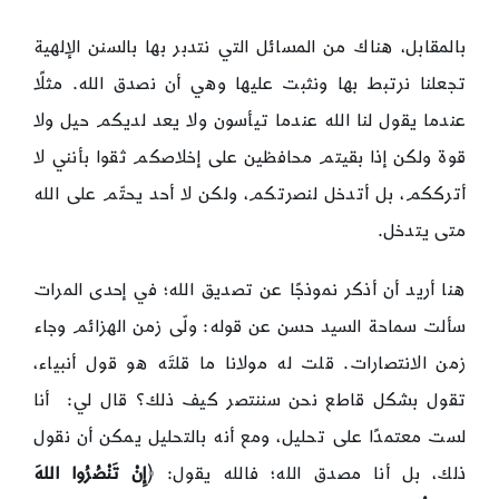
بالمقابل، هناك من المسائل التي نتدبر بها بالسنن الإلهية
تجعلنا نرتبط بها ونثبت عليها وهي أن نصدق الله. مثلًا
عندما يقول لنا الله عندما تيأسون ولا يعد لديكم حيل ولا
قوة ولكن إذا بقيتم محافظين على إخلاصكم ثقوا بأنني لا
أترككم، بل أتدخل لنصرتكم، ولكن لا أحد يحتّم على الله
متى يتدخل.
هنا أريد أن أذكر نموذجًا عن تصديق الله؛ في إحدى المرات
سألت سماحة السيد حسن عن قوله: ولّى زمن الهزائم وجاء
زمن الانتصارات. قلت له مولانا ما قلتَه هو قول أنبياء،
تقول بشكل قاطع نحن سننتصر كيف ذلك؟ قال لي: أنا
لست معتمدًا على تحليل، ومع أنه بالتحليل يمكن أن نقول
ذلك، بل أنا مصدق الله؛ فالله يقول: ﴿
إِنْ تَنْصُرُوا اللهَ