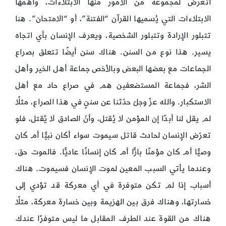
أتعرض لمجموعة من الأمور منها الابتلاءات، وأهمها
الابتلاءات التي يُسميها القرآن “الفتنة”، أو “الامتحان”. هنا
تتبلور الإرادة وتتبلور الشخصية، ويعرف الإنسان بأي اتجاه
يسير. هذا نوع من السنن. هناك سنن أيضًا تتعلق بصراع
الجماعات مع بعضها البعض وبالأخص جماعة أهل الخير وأهل
الشر، فجماعة المستضعفين هم في صراع حاد مع أهل
الاستكبار. والله عزّ وجلّ حدّثنا عن سننٍ في هذا الصراع، مثلًا
لم يقل لنا أبدًا إن المؤمن لا يُقتل، وأنّ الصادق لا يُقتل، فلو
تعرّض الإنسان لحادث قاتل سيموت سواء أكان نبيًّا أم كان
وصيًّا أم كان مؤمنًا بارًّا أم كان إنسانًا عاديًّا. فالموت حق،
وعندما يأتي السبب المعين لموت الإنسان فسيموت. هناك
أسباب إذا لم تكن متوفرة في أي معركة قد تؤدي إلى
خسارتها، وهناك فرق بين الهزيمة وبين خسارة معركة، مثلًا
هناك من القوة عند الطرف المقابل ما ليس متوفرًا عندك