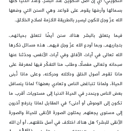
التكويني؛ أي إن أصل التكوين عند البشر، وعند الدنيا كلها
بسمائها وأرضها يقوم على قواعد وهي السنن التي وضعها
الله عزّ وجلّ للكون ليسير بالطريقة اللازمة لصلاح الخلائق.
فيما يتعلق بالبشر هناك سنن أيضًا تتعلق بحياتهم،
بتجاربهم، وبما أودع الله عزّ وجلّ فيهم. هذه مسائل ذكرها
الله تعالى في آيات الآفاق وفي آيات الأنفس، وحدّثنا عنها
سبحانه وتعالى مفصلًا، وطلب منا التفكّر فيها لمعرفة على
ماذا تقوم أصول الخلق ودلالته وحركته، وعلى ماذا تُبنى
الحياة، ولماذا تتباغض الناس وتعادي بعضها؟ لماذا يتسافل
بعض الناس وينحدر في الحياة الدنيا إلى مستويات أقرب ما
تكون إلى الوحوش أو أدنى؟ في المقابل لماذا يترفع آخرون
إلى مستوى يجعلهم يمثلون الصورة الأنقى للحياة والصورة
الأنقى للبشر؟ هل هناك اختلاف في أصل خلقتهم، أو أن الله