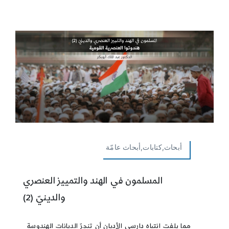
أبحاث,كتابات,أبحاث عامّة
المسلمون في الهند والتمييز العنصري
والدينيّ (2)
مما يلفت انتباه دارسي الأديان أن تنجرّ الديانات الهندوسة