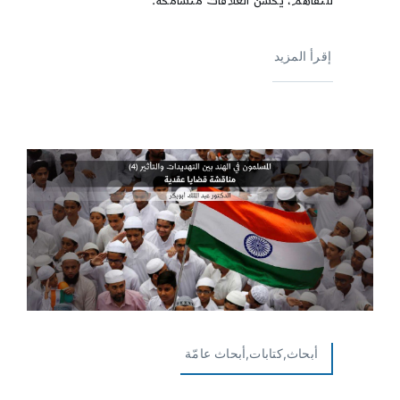
للتفاهم، يحسّن العلاقات متسامحة.
إقرأ المزيد
أبحاث,كتابات,أبحاث عامّة