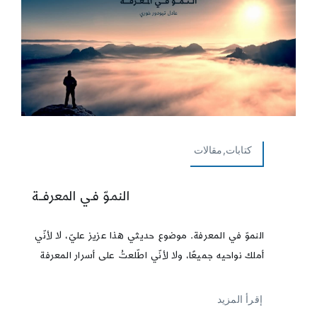
كتابات,مقالات
النمـوّ فـي المعرفــة
النموّ في المعرفة. موضوع حديثي هذا عزيز عليّ، لا لأنّي
أملك نواحيه جميعًا، ولا لأنّي اطّلعتُ على أسرار المعرفة
إقرأ المزيد