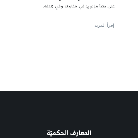
على خطأ مزدوج: في مقاربته وفي هدفه.
إقرأ المزيد
المعارف الحكميّة