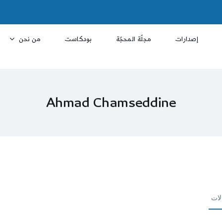
إصدارات
مجلّة المحجّة
بودكاست
من نحن
Ahmad Chamseddine
لات