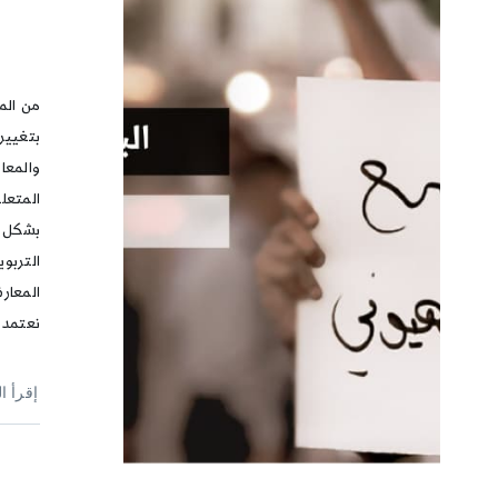
من الم
بتغيير
والمعا
المتعلق
بشكل أ
التربو
المعار
نعتمد 
إقرأ ا