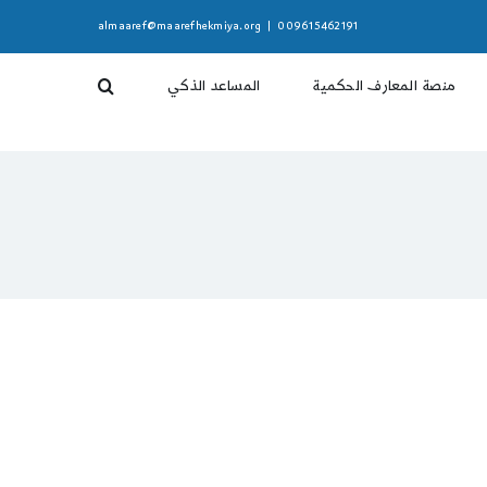
almaaref@maarefhekmiya.org
|
009615462191
منصة المعارف الحكمية
المساعد الذكي