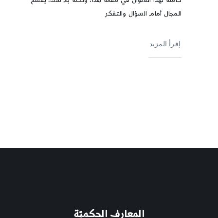
المجال أمام السؤال والتفكر
إقرأ المزيد
المعارف الحكميّة