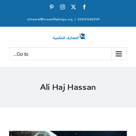
Ski
Pinterest
Instagram
Facebook
X
t
almaaref@maarefhekmiya.org
|
009615462191
conten
Go to...
Ali Haj Hassan