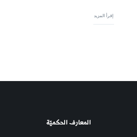
إقرأ المزيد
المعارف الحكميّة