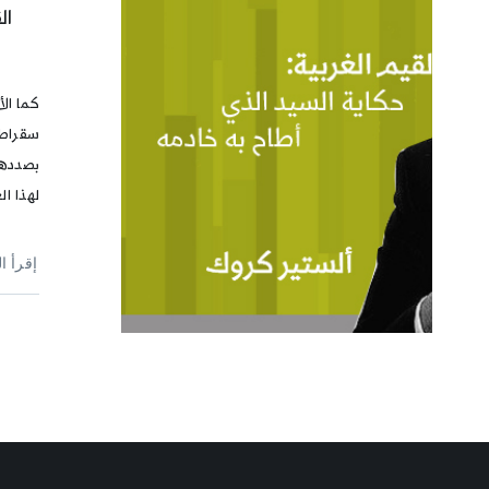
ال
كما الأ
سقراطي
بصددها
لهذا ال
إقرأ ا