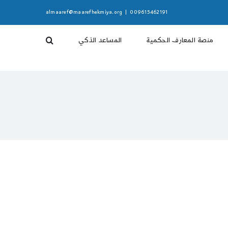
almaaref@maarefhekmiya.org
|
009615462191
منصة المعارف الحكمية
المساعد الذكي