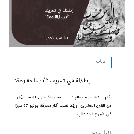
أبحاث
إطلالة في تعريف “أدب المقاومة”
شاع استخدام مصطلح "أدب المقاومة" خلال النصف الآخر
من القرن العشرين. وربّما لعبت آثار معركة يونيو 67 دورًا
في شيوع المصطلح،
إقرأ المزيد