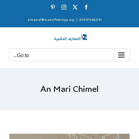
Ski
Pinterest
Instagram
Facebook
X
t
almaaref@maarefhekmiya.org
|
009615462191
conten
Go to...
An Mari Chimel