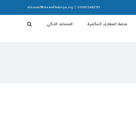
almaaref@maarefhekmiya.org
|
009615462191
منصة المعارف الحكمية
المساعد الذكي