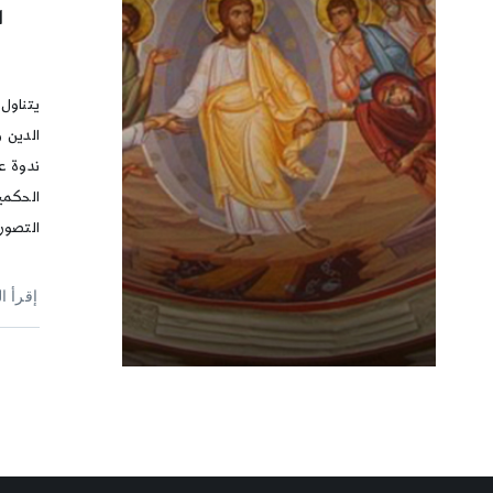
ا
يتناول 
الدين 
ندوة ع
الحكمي
التصور
إقرأ ا