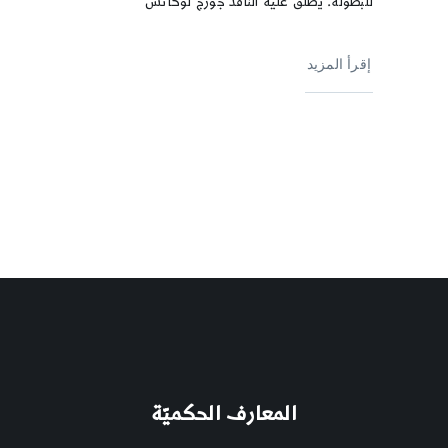
للبطولة. يطلق عليه الناقد جورج لوكاتش
إقرأ المزيد
المعارف الحكميّة