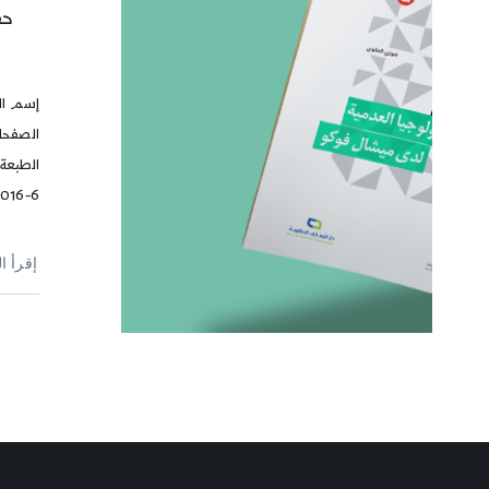
حف
إسم ال
016-6
إقرأ ا