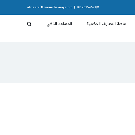
almaaref@maarefhekmiya.org
|
009615462191
منصة المعارف الحكمية
المساعد الذكي