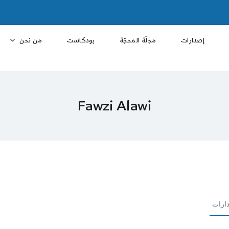
إصدارات
مجلّة المحجّة
بودكاست
من نحن
Fawzi Alawi
ارات