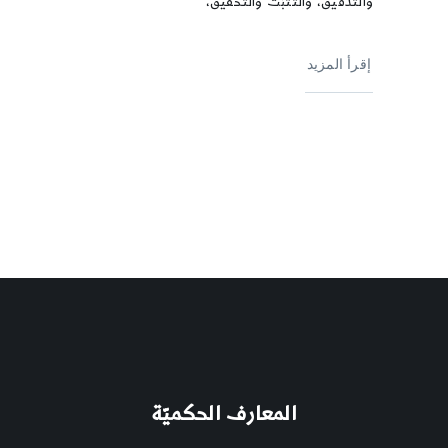
والتدقيق، والتثبّت والتحقيق،
إقرأ المزيد
المعارف الحكميّة