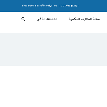
almaaref@maarefhekmiya.org
|
009615462191
منصة المعارف الحكمية
المساعد الذكي