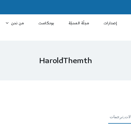
إصدارات
مجلّة المحجّة
بودكاست
من نحن
HaroldThemth
لات,ترجمات