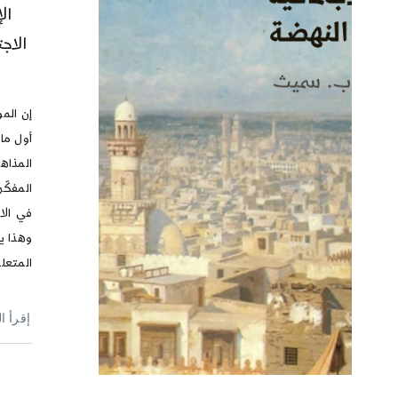
ال
الاج
إن الم
أول ما
المذاه
المفكّر
في الا
وهذا ي
المتعل
إقرأ ا