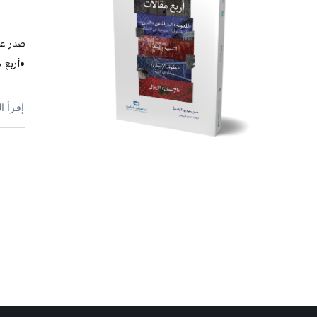
صدر عن
•أربع م
إقرأ ا