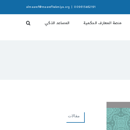
almaaref@maarefhekmiya.org
|
009615462191
منصة المعارف الحكمية
المساعد الذكي
مقالات