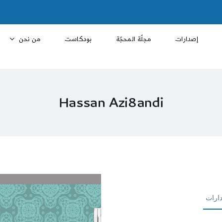
إصدارات
مجلّة المحجّة
بودكاست
من نحن
Hassan Azi8andi
ارات