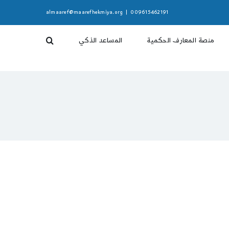
almaaref@maarefhekmiya.org
|
009615462191
منصة المعارف الحكمية
المساعد الذكي