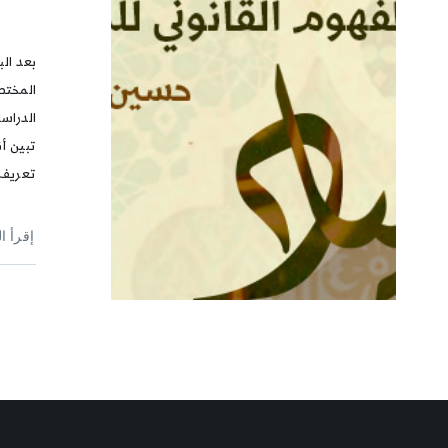
بعد ال
المختص
الدراس
تبين أ
تعريف
إقرأ ا