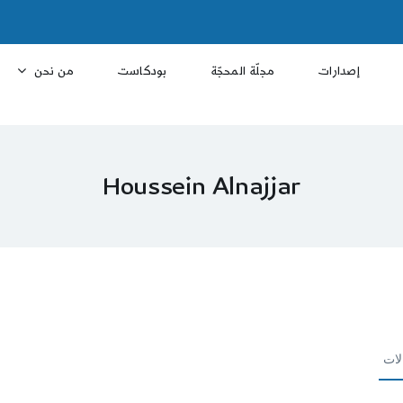
إصدارات
مجلّة المحجّة
بودكاست
من نحن
Houssein Alnajjar
لات