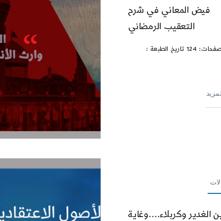
فيض المعاني في شرح
التعقيب الرمضاني
عدد الصفحات: 124 تاريخ الطبعة :
لمزيد
لات
ن الغدير وكربلاء….وغاية