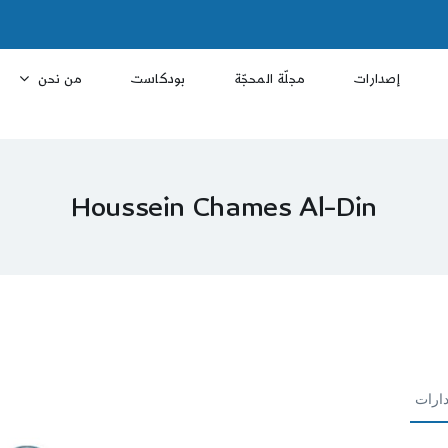
إصدارات
مجلّة المحجّة
بودكاست
من نحن
Houssein Chames Al-Din
ارات