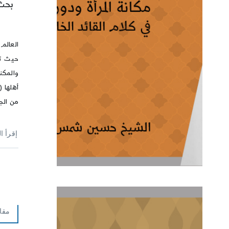
بحث 
العالم
حيث تخ
والمكنو
أهلها (
من الج
إقرأ ا
مقا