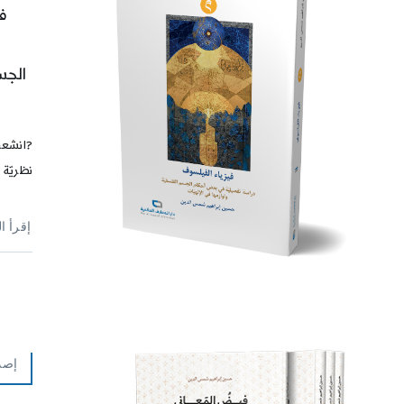
ف
الجس
?انشعب
نظريّة 
إقرأ ا
إصد