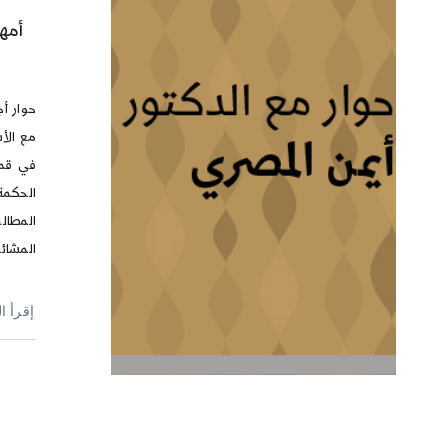
أمه
حوار أ
مع الأ
في قم 
الحكمة
المطال
المشائي
إقرأ ا