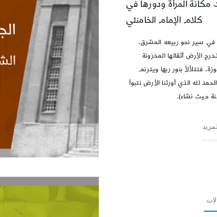
مكانة المرأة ودورها في
كلام الإمام الخامنئي
 في سير نحو ربيعه المشرق،
رج الأرض أثقالها المخزونة
زة، فتتلألأ بنور ربها ويترنم
الحمد لله الذي أورثنا الأرض نتبوأ
نة حيث نشاء).
لمزيد
لات