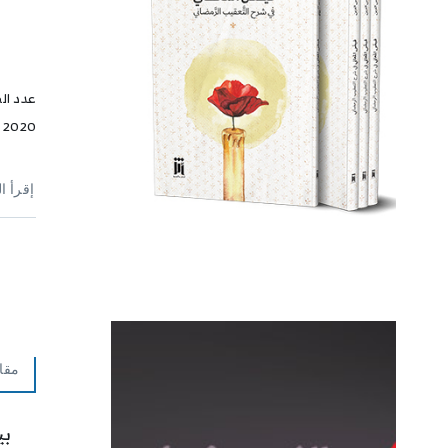
2020
إقرأ ا
مقا
بي