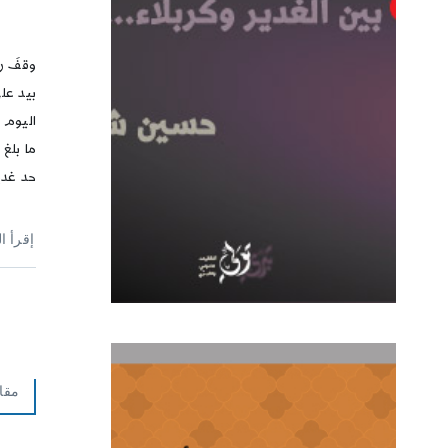
وقفَ رس
بيد عل
اليوم 
ما بلغ 
حد غدي
إقرأ ا
مقا