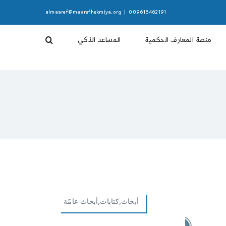
almaaref@maarefhekmiya.org
|
009615462191
منصة المعارف الحكمية
المساعد الذكي
أبحاث,كتابات,أبحاث عامّة