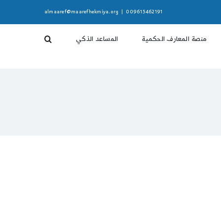
almaaref@maarefhekmiya.org
|
009615462191
منصة المعارف الحكمية
المساعد الذكي