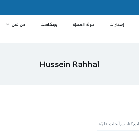
إصدارات
مجلّة المحجّة
بودكاست
من نحن
Hussein Rahhal
ث,كتابات,أبحاث عامّة