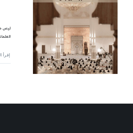
ليس مح
العلمان
إقرأ ا