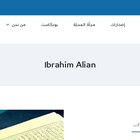
إصدارات
مجلّة المحجّة
بودكاست
من نحن
Ibrahim Alian
لات