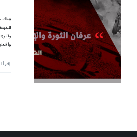
هناك ح
البديعة
وآخرها،
وأكملو
إقرأ ا