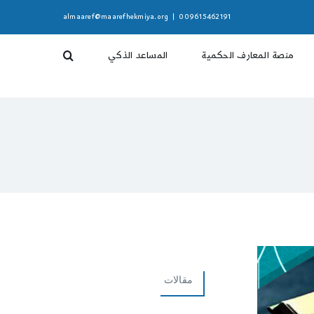
almaaref@maarefhekmiya.org
|
009615462191
منصة المعارف الحكمية
المساعد الذكي
مقالات