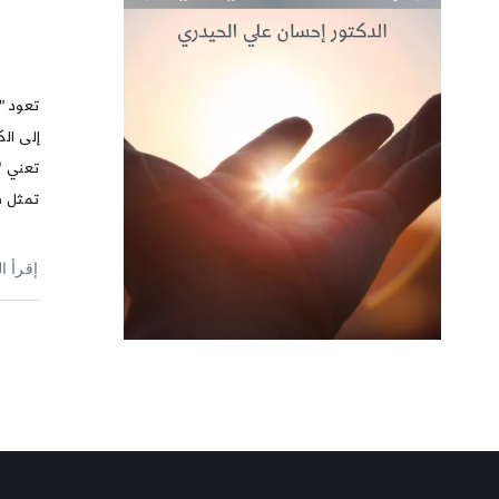
تعود "
إلى الك
تعني "
تمثل د
إقرأ ا