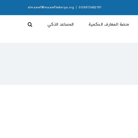
almaaref@maarefhekmiya.org
|
009615462191
منصة المعارف الحكمية
المساعد الذكي