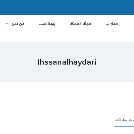
إصدارات
مجلّة المحجّة
بودكاست
من نحن
Ihssanalhaydari
ات,مقالات