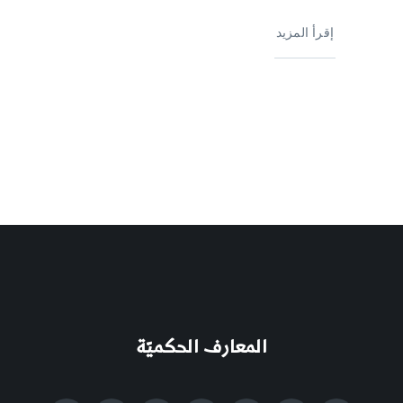
إقرأ المزيد
المعارف الحكميّة