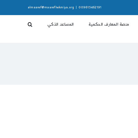
almaaref@maarefhekmiya.org
|
009615462191
منصة المعارف الحكمية
المساعد الذكي