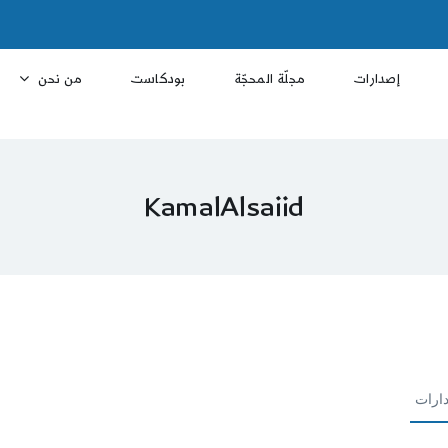
إصدارات
مجلّة المحجّة
بودكاست
من نحن
KamalAlsaiid
ارات