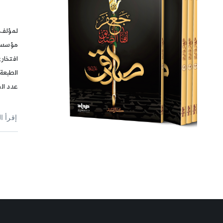
لمؤلف 
مؤسسة 
افتخار
عدد الص
إقرأ ا