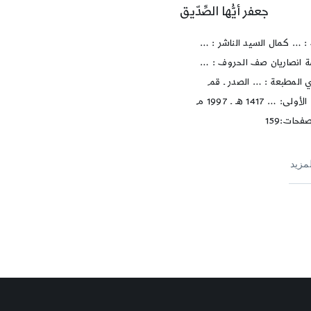
جعفر أيُّها الصِّدّيق
: … كمال السيد الناشر : …
انصاريان صف الحروف : …
ي المطبعة : … الصدر ـ قم
الطبعة الأولى: … 1417 هـ ـ 1997 م
فحات:159
لمزيد