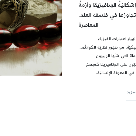
إشكاليّةُ المِتافيزيقا وأزمةُ
جاوزها في فلسفة العلم
المعاصرة
هيار اعتبارات الفيزياء
كيّة، مع ظهور نظريّة الكوانتُم،
لة التي شنّها الريبيّون
يّون على المِتافيزيقا كمبحثٍ
ي المعرفة الإنسانيّة.
لمزيد