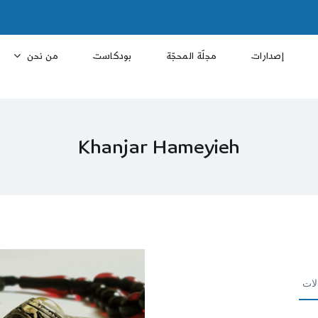
إصدارات
مجلّة المحجّة
بودكاست
من نحن
Khanjar Hameyieh
لات