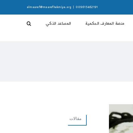
almaaref@maarefhekmiya.org
|
009615462191
منصة المعارف الحكمية
المساعد الذكي
مقالات