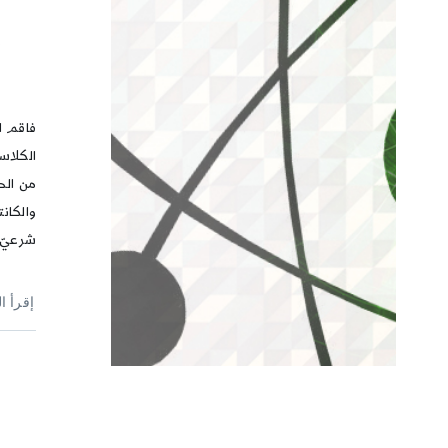
ت
فاقم ان
الكلاسي
من الحم
والكانت
شرعيّ ف
إقرأ ا