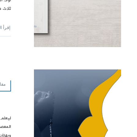
أولًا:
ثلاث دق
إقرأ ا
مقا
ليعلم ك
المعصية
وبهتان