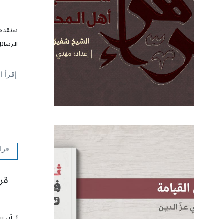
سنقدم
الرسائل
إقرأ ا
قرا
قر