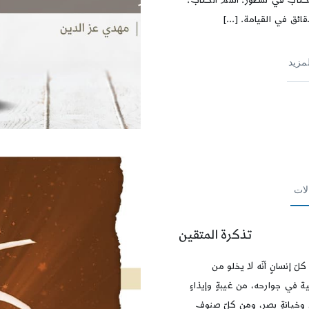
 الكتاب في سطور: اسم الكتاب:
ائق في القيامة. [...]
لمزيد
لات
تذكرة المتقين
لّ إنسانٍ أنّه لا يخلو من
 في جوارحه، من غيبةٍ وإيذاءٍ
ٍ وخيانةِ بصر، ومن كلّ صنوف