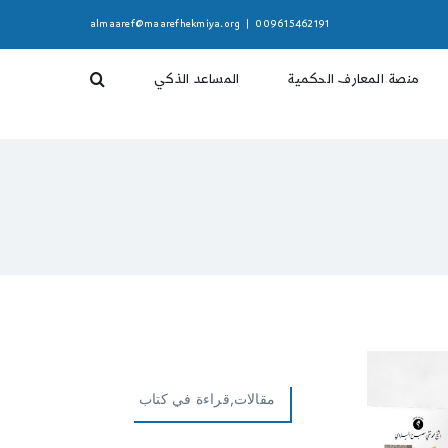
almaaref@maarefhekmiya.org
|
009615462191
منصة المعارف الحكمية
المساعد الذكي
مقالات,قراءة في كتاب