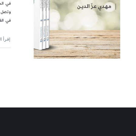
في الح
وتصل ال
في الف
إقرأ ا