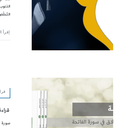
الذنوب
التّخلّص
إقرأ ا
قرا
قراءة
سورة ا