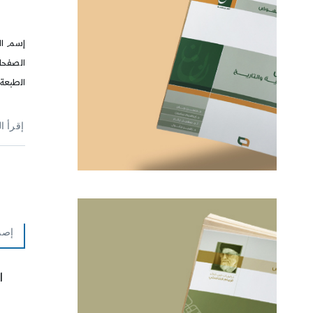
إسم ال
الطبعة: 2013
إقرأ ا
إصد
ا