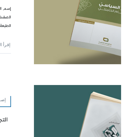
إسم ال
الطبعة: 2013
إقرأ ا
إصد
التج