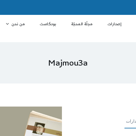
إصدارات
مجلّة المحجّة
بودكاست
من نحن
Majmou3a
ارات