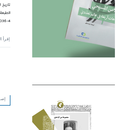
036-4
إقرأ ا
إصد