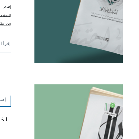
إسم ال
الطبعة: 2015
إقرأ ا
إصد
الخ