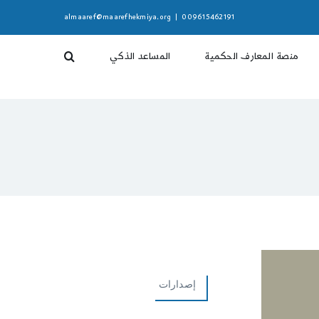
almaaref@maarefhekmiya.org
|
009615462191
منصة المعارف الحكمية
المساعد الذكي
إصدارات