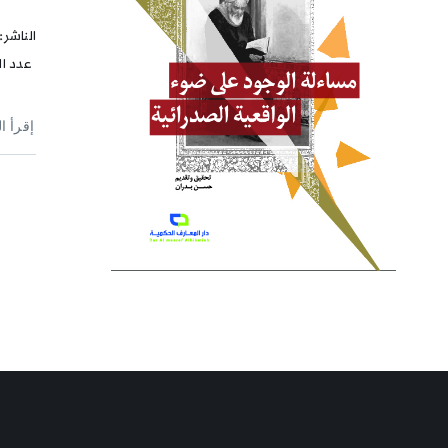
الناشر:
عدد الصفحات:207 
إقرأ ا