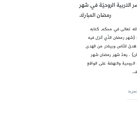
ر التربية الروحيّة في شهر
رمضان المبارك
لله تعالى في محكم كتابه
 ﴿شهر رمضان الذّي أنزل فيه
هدىً للنّاس وبيناتٍ من الهدى
ان﴾ . يعدّ شهر رمضان شهر
 الروحية والنهضة على الواقع
ف.
لمزيد