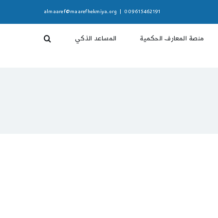
almaaref@maarefhekmiya.org
|
009615462191
منصة المعارف الحكمية
المساعد الذكي