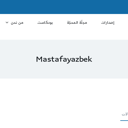
إصدارات
مجلّة المحجّة
بودكاست
من نحن
Mastafayazbek
لات