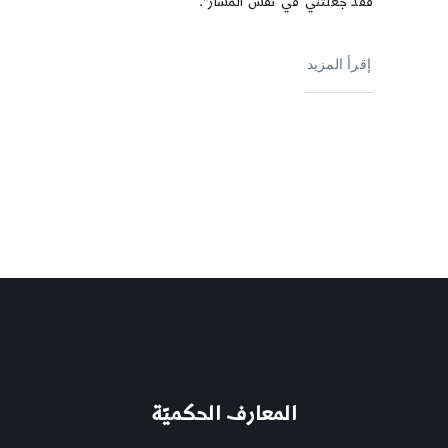
فقد جعلتني في نفس المسار".
إقرأ المزيد
المعارف الحكميّة