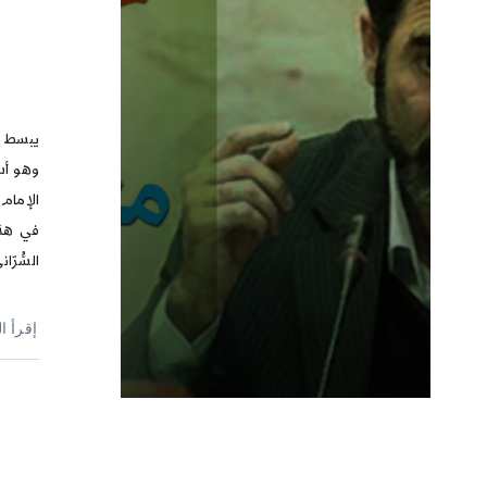
يبسط ا
وهو أس
الإمام
في هذا
السُّرّا
إقرأ ا