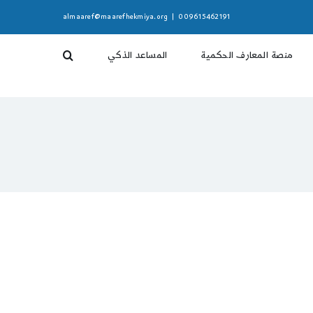
almaaref@maarefhekmiya.org
|
009615462191
منصة المعارف الحكمية
المساعد الذكي