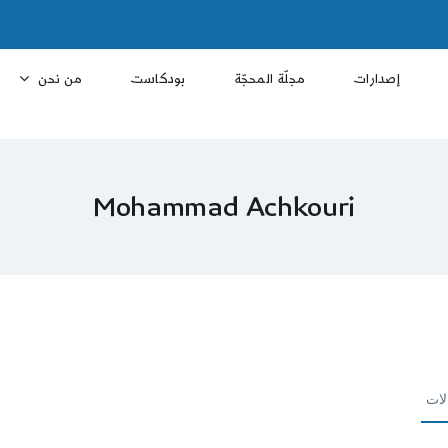
إصدارات
مجلّة المحجّة
بودكاست
من نحن
Mohammad Achkouri
لات