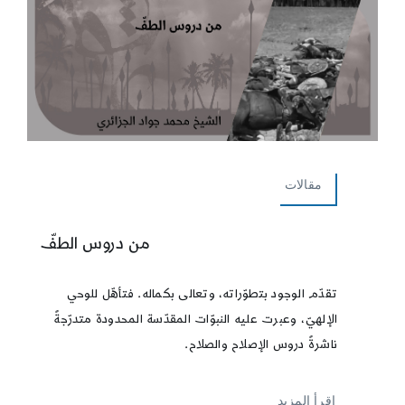
مقالات
من دروس الطفّ
تقدّم الوجود بتطوّراته، وتعالى بكماله. فتأهّل للوحي
الإلهيّ، وعبرت عليه النبوّات المقدّسة المحدودة متدرّجةً
ناشرةً دروس الإصلاح والصلاح.
إقرأ المزيد