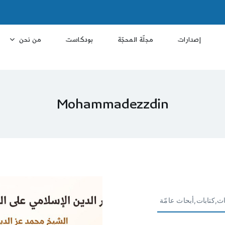
إصدارات
مجلّة المحجّة
بودكاست
من نحن
Mohammadezzdin
ث,كتابات,أبحاث عامّة