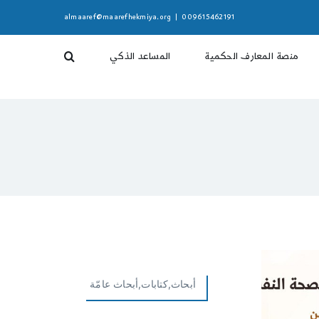
almaaref@maarefhekmiya.org
|
009615462191
منصة المعارف الحكمية
المساعد الذكي
أبحاث,كتابات,أبحاث عامّة