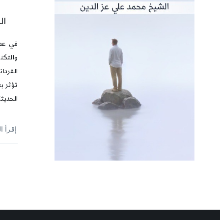
ال
في عصر
والتكن
الفردان
تؤثر ب
الحديثة
إقرأ ا