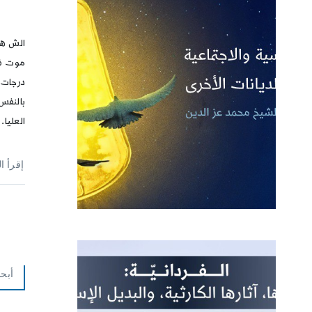
الش ه 
موت في
درجات 
بالنفس
العليا.
إقرأ ا
أبحا