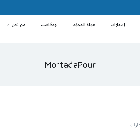
إصدارات
مجلّة المحجّة
بودكاست
من نحن
MortadaPour
ارات