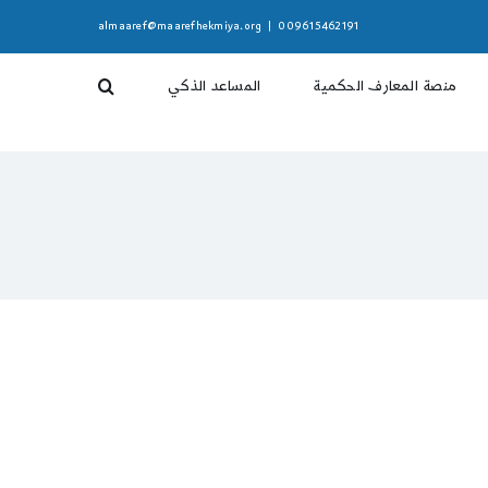
almaaref@maarefhekmiya.org
|
009615462191
منصة المعارف الحكمية
المساعد الذكي