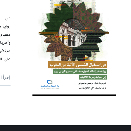
في است
رواية س
مصباح ا
وأمريكا
مرتضى 
علي ال
إقرأ ا