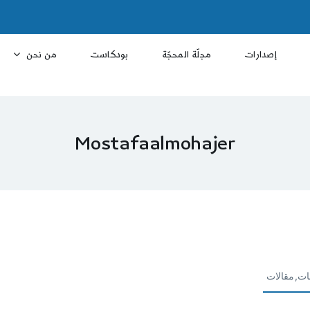
إصدارات
مجلّة المحجّة
بودكاست
من نحن
Mostafaalmohajer
ات,مقالات