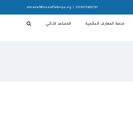
almaaref@maarefhekmiya.org
|
009615462191
منصة المعارف الحكمية
المساعد الذكي