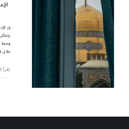
الإم
إن الإن
يتمثّل
وسط أع
خلال فت
إقرأ ا