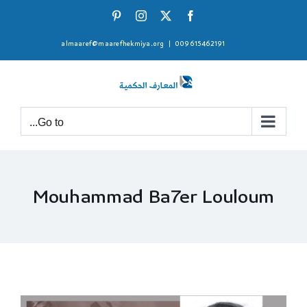
Ski
Pinterest
Instagram
Facebook
X
t
almaaref@maarefhekmiya.org
|
009615462191
conten
Go to...
Mouhammad Ba7er Louloum