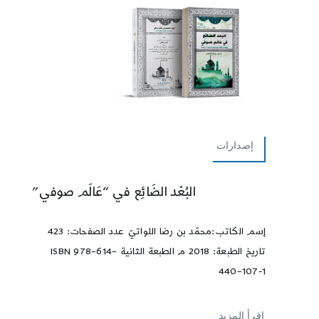
إصدارات
البُعْد الضَائِع في “عَالَم صوفي”
إسم الكاتب:محمّد بن رضا اللواتيّ عدد الصفحات: 423
تاريخ الطبعة: 2018 م الطبعة الثانية ISBN 978–614–
440–107-1
إقرأ المزيد