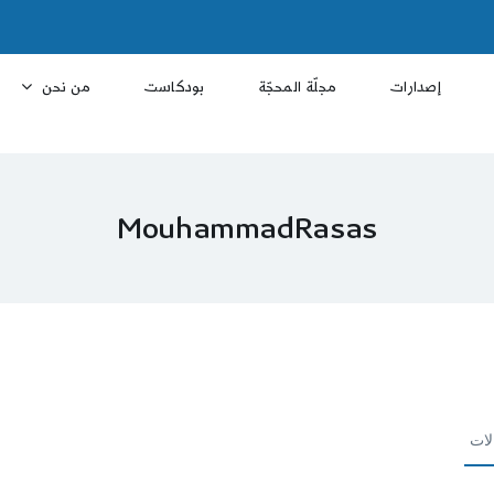
إصدارات
مجلّة المحجّة
بودكاست
من نحن
MouhammadRasas
لات