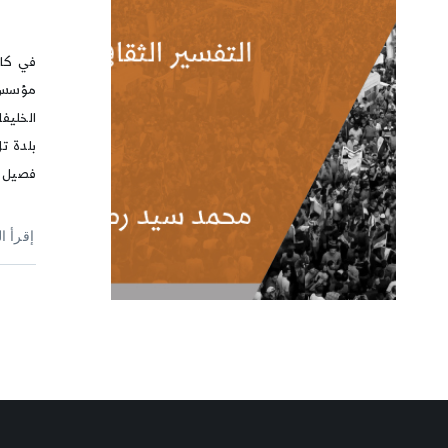
مؤسس 
الخليف
بلدة ت
فصيل 
إقرأ ا