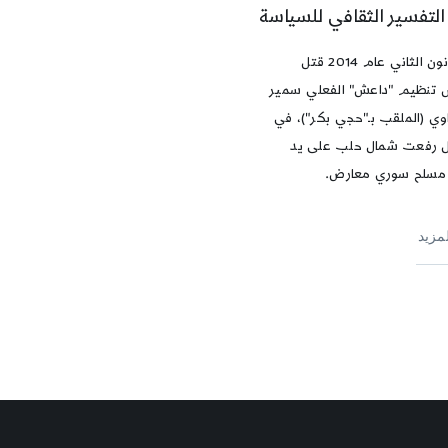
التفسير الثقافي للسياسة
في كانون الثاني عام 2014 قتل
تنظيم "داعش" الفعلي سمير
اوي (الملقب بـ"حجي بكر")، في
ل رفعت شمال حلب على يد
مسلح سوري معارض.
لمزيد