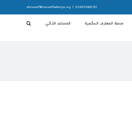
almaaref@maarefhekmiya.org
|
009615462191
منصة المعارف الحكمية
المساعد الذكي