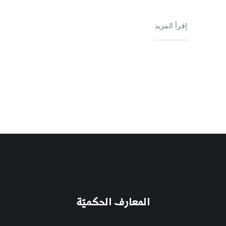
إقرأ المزيد
المعارف الحكميّة