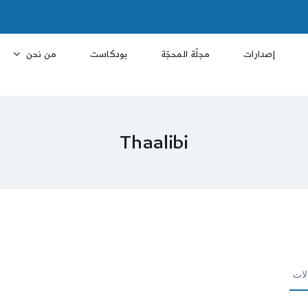
إصدارات
مجلّة المحجّة
بودكاست
من نحن
Thaalibi
لات