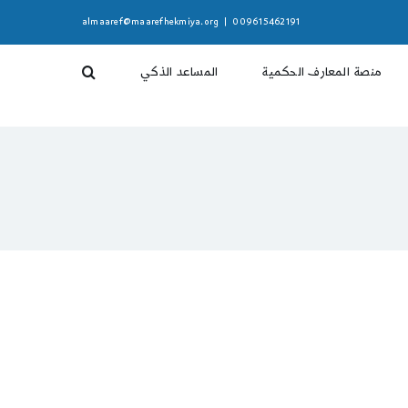
almaaref@maarefhekmiya.org
|
009615462191
منصة المعارف الحكمية
المساعد الذكي