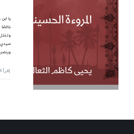
يا ابن ر
خالصًا
وتخذل 
سيدي –
وينصرو
إقرأ ا