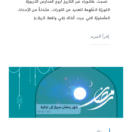
نسجت عاشوراء عبر التاريخ أروع المدارس التربويّة
الثوريّة الـمُلهِمة للعديد من الثورات، متّخذةً من الأحداث
المأساويّة التي جرت آنذاك (في واقعة كربلاء)
إقرأ المزيد
مقالات