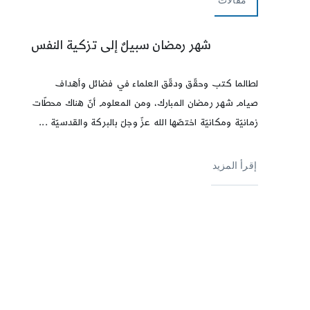
شهر رمضان سبيلٌ إلى تزكية النفس
لطالما كتب وحقّق ودقّق العلماء في فضائل وأهداف
صيام شهر رمضان المبارك، ومن المعلوم أنّ هناك محطّات
زمانيّة ومكانيّة اختصّها الله عزّ وجلّ بالبركة والقدسيّة ...
إقرأ المزيد