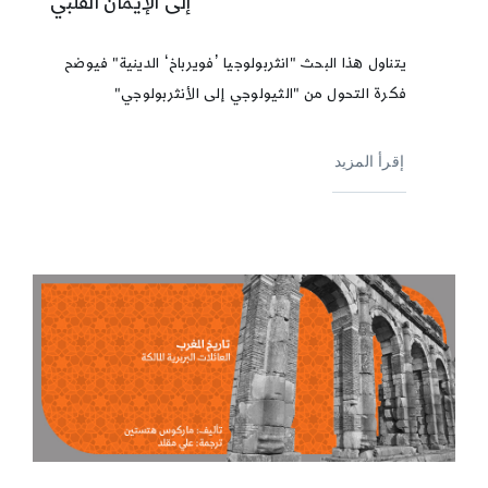
إلى الإيمان القلبي
يتناول هذا البحث "انثربولوجيا ʼفويرباخʻ الدينية" فيوضح
فكرة التحول من "الثيولوجي إلى الأنثربولوجي"
إقرأ المزيد