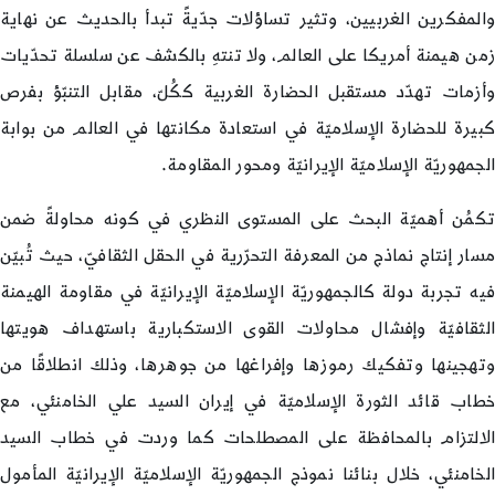
والمفكرين الغربيين، وتثير تساؤلات جدّيةً تبدأ بالحديث عن نهاية
زمن هيمنة أمريكا على العالم، ولا تنتهِ بالكشف عن سلسلة تحدّيات
وأزمات تهدّد مستقبل الحضارة الغربية ككُلّ، مقابل التنبّؤ بفرص
كبيرة للحضارة الإسلاميّة في استعادة مكانتها في العالم من بوابة
الجمهوريّة الإسلاميّة الإيرانيّة ومحور المقاومة.
تكمُن أهميّة البحث على المستوى النظري في كونه محاولةً ضمن
مسار إنتاج نماذج من المعرفة التحرّرية في الحقل الثقافيّ، حيث تُبيّن
فيه تجربة دولة كالجمهوريّة الإسلاميّة الإيرانيّة في مقاومة الهيمنة
الثقافيّة وإفشال محاولات القوى الاستكبارية باستهداف هويتها
وتهجينها وتفكيك رموزها وإفراغها من جوهرها، وذلك انطلاقًا من
خطاب قائد الثورة الإسلاميّة في إيران السيد علي الخامنئي، مع
الالتزام بالمحافظة على المصطلحات كما وردت في خطاب السيد
الخامنئي، خلال بنائنا نموذج الجمهوريّة الإسلاميّة الإيرانيّة المأمول