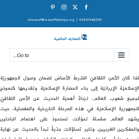
Ski
Pinterest
Instagram
Facebook
X
t
almaaref@maarefhekmiya.org
|
009615462191
conten
Go to...
لمّا كان الأمن الثقافيّ الشرطَ الأساسَ لضمان وصول الجمهوريّة
الإسلاميّة الإيرانيّة إلى بناء الحضارة الإسلاميّة وتقديمها كنموذج
لجميع شعوب العالم، تزدادُ أهميّة الحديث عن الأمن الثقافيّ
للجمهورية الإسلاميّة في هذه المرحلة التاريخية والمفصلية، حيث
يشهد العالم سلسلة تحوّلات تستحوذ على اهتمام الباحثين
والمفكرين الغربيين، وتثير تساؤلات جدّيةً تبدأ بالحديث عن نهاية