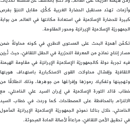
زمن هيمنة أمريكا على العالم، ولا تنتهِ بالكشف عن سلسلة تحدّيات
وأزمات تهدّد مستقبل الحضارة الغربية ككُلّ، مقابل التنبّؤ بفرص
كبيرة للحضارة الإسلاميّة في استعادة مكانتها في العالم من بوابة
الجمهوريّة الإسلاميّة الإيرانيّة ومحور المقاومة.
تكمُن أهميّة البحث على المستوى النظري في كونه محاولةً ضمن
مسار إنتاج نماذج من المعرفة التحرّرية في الحقل الثقافيّ، حيث تُبيّن
فيه تجربة دولة كالجمهوريّة الإسلاميّة الإيرانيّة في مقاومة الهيمنة
الثقافيّة وإفشال محاولات القوى الاستكبارية باستهداف هويتها
وتهجينها وتفكيك رموزها وإفراغها من جوهرها، وذلك انطلاقًا من
خطاب قائد الثورة الإسلاميّة في إيران السيد علي الخامنئي، مع
الالتزام بالمحافظة على المصطلحات كما وردت في خطاب السيد
الخامنئي، خلال بنائنا نموذج الجمهوريّة الإسلاميّة الإيرانيّة المأمول
في تحقيق الأمن الثقافيّ، مراعاةً لأصالة المادة المبحوثة.